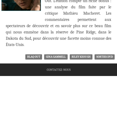
Out. L’édition compte un riche bonus :
une analyse du film faite par le
critique Mathieu Macheret. Les
commentaires permettent aux
spectateurs de découvrir et en savoir plus sur ce beau film
qui nous emmène dans la réserve de Pine Ridge, dans le
Dakota du Sud, pour découvrir une facette moins connue des
États-Unis.
BLAQ OUT
GINA GAMMELL
RILEY KEOUGH
SORTIES DVD
CONTACTEZ-NOUS