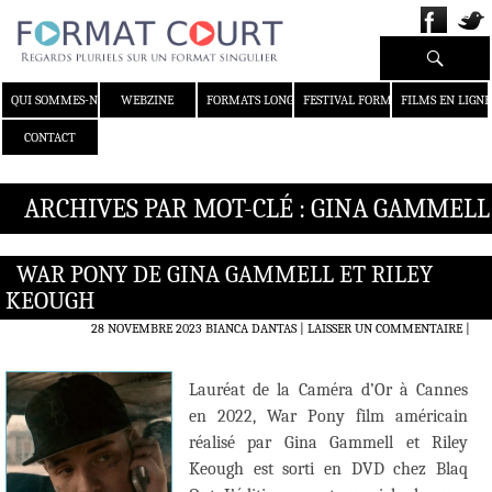
Recherche
ALLER AU CONTENU
QUI SOMMES-NOUS ?
WEBZINE
FORMATS LONGS
FESTIVAL FORMAT COURT
FILMS EN LIGNE
CONTACT
ARCHIVES PAR MOT-CLÉ : GINA GAMMELL
WAR PONY DE GINA GAMMELL ET RILEY
KEOUGH
28 NOVEMBRE 2023
BIANCA DANTAS
LAISSER UN COMMENTAIRE
|
Lauréat de la Caméra d’Or à Cannes
en 2022, War Pony film américain
réalisé par Gina Gammell et Riley
Keough est sorti en DVD chez Blaq