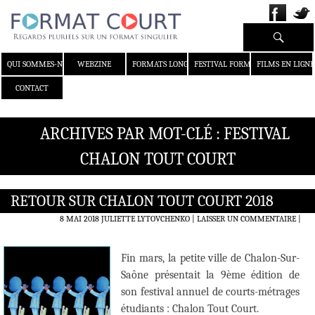
Recherche
ALLER AU CONTENU
QUI SOMMES-NOUS ?
WEBZINE
FORMATS LONGS
FESTIVAL FORMAT COURT
FILMS EN LIGNE
CONTACT
ARCHIVES PAR MOT-CLÉ : FESTIVAL
CHALON TOUT COURT
RETOUR SUR CHALON TOUT COURT 2018
8 MAI 2018
JULIETTE LYTOVCHENKO
LAISSER UN COMMENTAIRE
|
Fin mars, la petite ville de Chalon-Sur-
Saône présentait la 9ème édition de
son festival annuel de courts-métrages
étudiants : Chalon Tout Court.