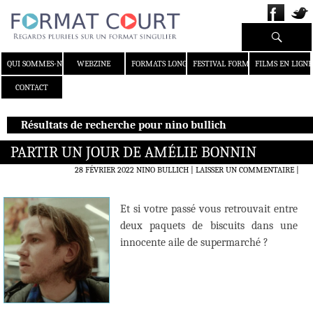
Recherche
ALLER AU CONTENU
QUI SOMMES-NOUS ?
WEBZINE
FORMATS LONGS
FESTIVAL FORMAT COURT
FILMS EN LIGNE
CONTACT
Résultats de recherche pour nino bullich
PARTIR UN JOUR DE AMÉLIE BONNIN
28 FÉVRIER 2022
NINO BULLICH
LAISSER UN COMMENTAIRE
|
Et si votre passé vous retrouvait entre
deux paquets de biscuits dans une
innocente aile de supermarché ?