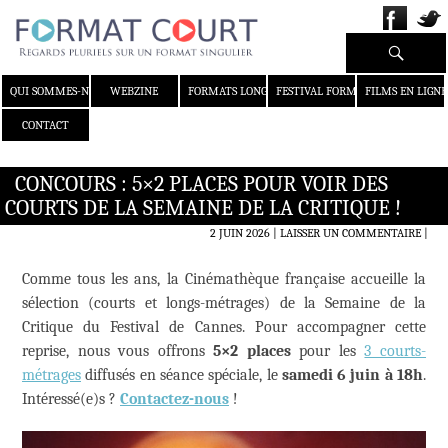
Recherche
ALLER AU CONTENU
QUI SOMMES-NOUS ?
WEBZINE
FORMATS LONGS
FESTIVAL FORMAT COURT
FILMS EN LIGNE
CONTACT
CONCOURS : 5×2 PLACES POUR VOIR DES
COURTS DE LA SEMAINE DE LA CRITIQUE !
2 JUIN 2026
LAISSER UN COMMENTAIRE
|
Comme tous les ans, la Cinémathèque française accueille la
sélection (courts et longs-métrages) de la Semaine de la
Critique du Festival de Cannes. Pour accompagner cette
reprise, nous vous offrons
5×2 places
pour les
3 courts-
métrages
diffusés en séance spéciale, le
samedi 6 juin à 18h
.
Intéressé(e)s ?
Contactez-nous
!