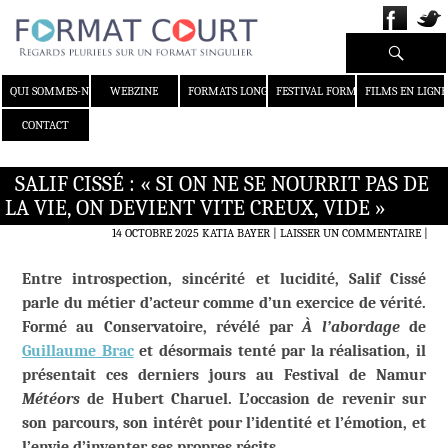
Recherche
ALLER AU CONTENU
QUI SOMMES-NOUS ?
WEBZINE
FORMATS LONGS
FESTIVAL FORMAT COURT
FILMS EN LIGNE
CONTACT
SALIF CISSÉ : « SI ON NE SE NOURRIT PAS DE
LA VIE, ON DEVIENT VITE CREUX, VIDE »
14 OCTOBRE 2025
KATIA BAYER
LAISSER UN COMMENTAIRE
|
Entre introspection, sincérité et lucidité, Salif Cissé
parle du métier d’acteur comme d’un exercice de vérité.
Formé au Conservatoire, révélé par
À l’abordage
de
Guillaume Brac
et désormais tenté par la réalisation, il
présentait ces derniers jours au Festival de Namur
Météors
de Hubert Charuel. L’occasion de revenir sur
son parcours, son intérêt pour l’identité et l’émotion, et
l’envie d’inventer ses propres récits.