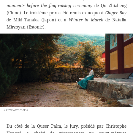
moments before the flag-raising ceremony
de Qu Zhizheng
(Chine). Le troisième prix a été remis ex-aequo à
Ginger Boy
de Miki Tanaka (Japon) et à
Winter in March
de Natalia
Mirzoyan (Estonie).
« First Summer »
Du côté de la Queer Palm, le Jury, présidé par Christophe