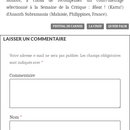
Honoré, a choisi de récompenser un court-métrage
sélectionné à la Semaine de la Critique :
Bleat
! (Kattu!)
d’Ananth Subramania (Malaisie, Philippines, France).
FESTIVAL DE CANNES
LA CINEF
QUEER PALM
LAISSER UN COMMENTAIRE
Votre adresse e-mail ne sera pas publiée.
Les champs obligatoires
sont indiqués avec
*
Commentaire
Nom
*