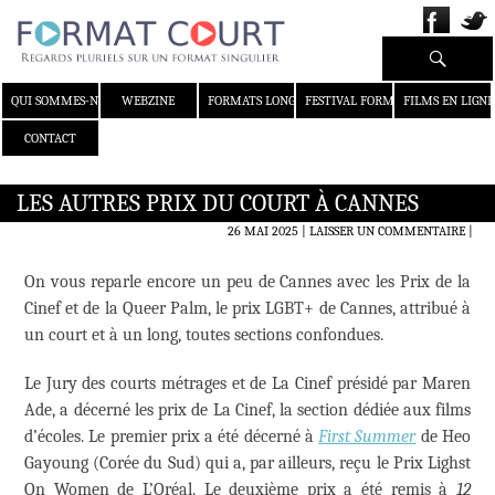
Recherche
ALLER AU CONTENU
QUI SOMMES-NOUS ?
WEBZINE
FORMATS LONGS
FESTIVAL FORMAT COURT
FILMS EN LIGNE
CONTACT
LES AUTRES PRIX DU COURT À CANNES
26 MAI 2025
LAISSER UN COMMENTAIRE
|
On vous reparle encore un peu de Cannes avec les Prix de la
Cinef et de la Queer Palm, le prix LGBT+ de Cannes, attribué à
un court et à un long, toutes sections confondues.
Le Jury des courts métrages et de La Cinef présidé par Maren
Ade, a décerné les prix de La Cinef, la section dédiée aux films
d’écoles. Le premier prix a été décerné à
First Summer
de Heo
Gayoung (Corée du Sud) qui a, par ailleurs, reçu le Prix Lighst
On Women de L’Oréal. Le deuxième prix a été remis à
12