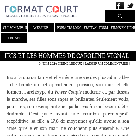
Recherche
ALLER AU CONTENU
QUI SOMMES-NOUS ?
WEBZINE
FORMATS LONGS
FESTIVAL FORMAT COURT
FILMS EN LIGNE
CONTACT
IRIS ET LES HOMMES DE CAROLINE VIGNAL
6 JUIN 2024
SIRINE LEHOUX
LAISSER UN COMMENTAIRE
|
Iris a la quarantaine et elle mène une vie des plus admirables
: elle habite un bel appartement parisien, son mari et elle
forment l’archétype du
Power Couple
moderne et, par-dessus
le marché, ses filles sont sages et brillantes. Seulement voilà,
pour Iris, son exemplarité ne pallie pas à son besoin d’être
désirable. C’est juste avant une réunion parents-profs
(expéditive, sa fille a 17,8 de moyenne) qu’elle avoue à son
amie qu’elle et son mari ne couchent plus ensemble. Une
autre maman va lui faire une suggestion : prendre un amant.