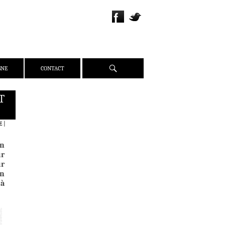
Recherche
GNE
CONTACT
T
QUI SOMMES-NOUS ?
PRÉSENTATION
E
|
ÉQUIPE
en
PRESSE
ur
PARTENAIRES
ur
en
WEBZINE
 à
ACTUALITÉS
CRITIQUES
DOSSIERS