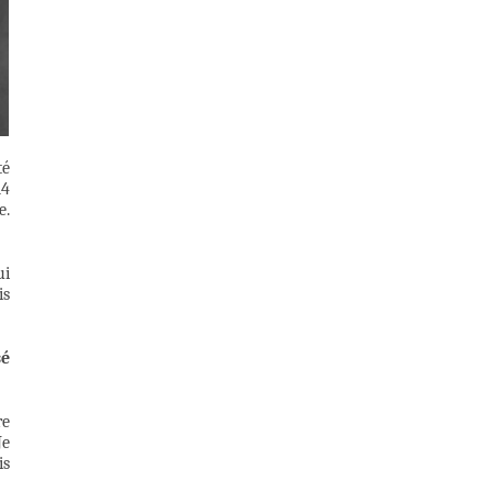
té
14
e.
ui
is
sé
re
Je
is