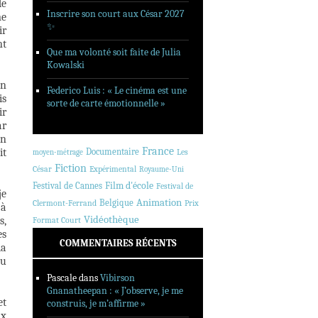
de
Inscrire son court aux César 2027
me
✨
ir
nt
Que ma volonté soit faite de Julia
Kowalski
On
Federico Luis : « Le cinéma est une
is
sorte de carte émotionnelle »
ir
ar
on
France
it
Documentaire
Les
moyen-métrage
Fiction
César
Expérimental
Royaume-Uni
Festival de Cannes
Film d'école
Festival de
je
Animation
Belgique
Clermont-Ferrand
Prix
 à
Vidéothèque
s,
Format Court
es
COMMENTAIRES RÉCENTS
la
au
Pascale
dans
Vibirson
Gnanatheepan : « J’observe, je me
et
construis, je m’affirme »
ix