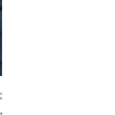
un
it
 a