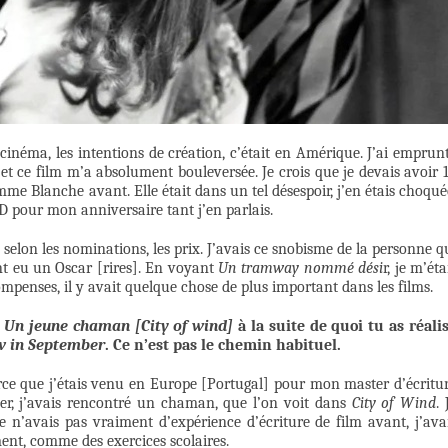
 cinéma, les intentions de création, c’était en Amérique. J’ai emprun
et ce film m’a absolument bouleversée. Je crois que je devais avoir 
e Blanche avant. Elle était dans un tel désespoir, j’en étais choqué
pour mon anniversaire tant j’en parlais.
s selon les nominations, les prix. J’avais ce snobisme de la personne q
ent eu un Oscar [rires]. En voyant
Un tramway nommé dési
r, je m’éta
penses, il y avait quelque chose de plus important dans les films.
Un jeune chaman [City of wind]
à la suite de quoi tu as réali
w in September
. Ce n’est pas le chemin habituel.
rce que j’étais venu en Europe [Portugal] pour mon master d’écritu
ler, j’avais rencontré un chaman, que l’on voit dans
City of Wind
. 
e n’avais pas vraiment d’expérience d’écriture de film avant, j’ava
ent, comme des exercices scolaires.