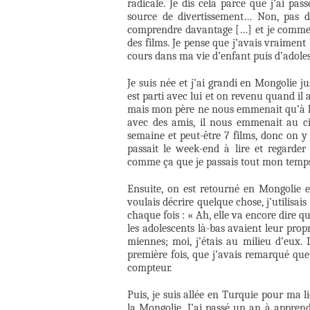
radicale. Je dis cela parce que j’ai pa
source de divertissement… Non, pas d
comprendre davantage […] et je commenc
des films. Je pense que j’avais vraiment
cours dans ma vie d’enfant puis d’adole
Je suis née et j’ai grandi en Mongolie j
est parti avec lui et on revenu quand il 
mais mon père ne nous emmenait qu’à la 
avec des amis, il nous emmenait au ci
semaine et peut-être 7 films, donc on y
passait le week-end à lire et regarder
comme ça que je passais tout mon temp
Ensuite, on est retourné en Mongolie et 
voulais décrire quelque chose, j’utilisai
chaque fois : « Ah, elle va encore dire 
les adolescents là-bas avaient leur pro
miennes; moi, j’étais au milieu d’eux. I
première fois, que j’avais remarqué que
compteur.
Puis, je suis allée en Turquie pour ma l
la Mongolie. J’ai passé un an à apprend