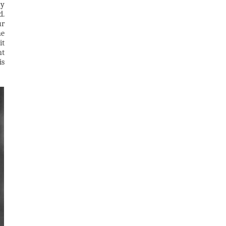
 y
d.
ur
ne
it
nt
is