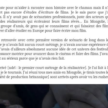
iste pour m’aider à raconter mon histoire avec le chaman mais il n
t pas encore d’études d’écriture de films. Je le sais parce que j’
. Il n’y avait pas de scénaristes professionnels, juste des acteurs q
des réalisateurs qui écrivaient leurs films rêvés… En Mongolie, 
 groupe d’amis, de gens qui se connaissent et qui faisaient des fil
ayer d’aller étudier en Europe pour faire écrire mon film.
retrouvée avec cette première version de scénario de long dans l
ue je n’avais fait aucun court-métrage, je n’avais aucune expérience 
n’avais d’ailleurs absolument aucune idée de cet univers des festival
issance motrice pour avancer dans le cinéma et faire des films. J’ava
au sérieux parce que je n’avais rien fait.
rivé [ndrl : le premier court-métrage de la réalisatrice]. Je l’ai fait à 
s, je le tournais. J’ai réuni tous mes amis en Mongolie, je tirais toutes l
iété de production britannique] sont arrivés après avoir vu les rushes