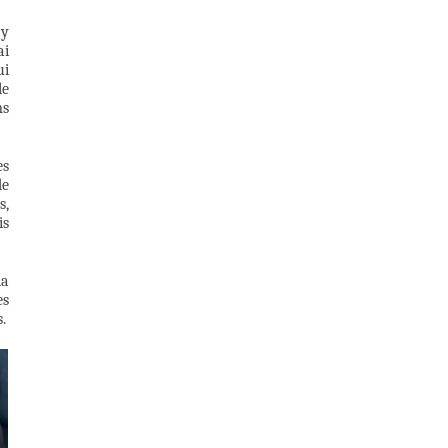
’y
ai
ui
le
ms
es
de
s,
is
la
es
.