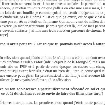
 lister trois universités et si notre niveau scolaire le permettait, 
ecin, je m’étais toujours dit que j’allais en être une aussi mais, à 
n loin de ma famille, je commençais à me sentir indépendante et 
’étudierais pas le cinéma ? Est-ce que ça existe, est-ce que c’est 
même pas en rêver, c’était un fantasme. Quand on vient du milieu da
 exerce un métier sécurisant. Je crois que c’est là, loin de mes parent
de devenir cinéaste. J’ai mis mes trois choix en parcours de cinéma [
rope].
me il avait pour toi ? Est-ce que tu pouvais avoir accès à auta
 la télévision quand j’étais enfant. Je n’ai jamais été au cinéma ava
elques cinémas à Oulan-Bator [ndrl : capitale de la Mongolie] mais m
uis née en 1989 et à partir de cette époque, les choses ont chan
mé puisqu’avant bien sûr, c’était un bien de l’Etat. Je pense qu’il n
nce encore pour gérer [la privatisation]… En fait, je n’ai aucune id
ance. Je ne voyais des films qu’à la télévision.
nce ou ton adolescence a particulièrement résonné en toi et qu
e goût du cinéma et cette envie de faire des films plus tard ?
riences marquantes. La première, c’est quand j’étais toute petite, 