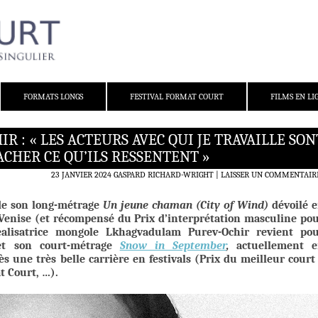
FORMATS LONGS
FESTIVAL FORMAT COURT
FILMS EN LI
 : « LES ACTEURS AVEC QUI JE TRAVAILLE SON
ACHER CE QU’ILS RESSENTENT »
23 JANVIER 2024
GASPARD RICHARD-WRIGHT
LAISSER UN COMMENTAIR
 de son long-métrage
Un jeune chaman (City of Wind)
dévoilé 
Venise (et récompensé du Prix d’interprétation masculine po
réalisatrice mongole Lkhagvadulam Purev-Ochir revient po
et son court-métrage
Snow in September
,
actuellement 
s une très belle carrière en festivals (Prix du meilleur court
t Court, …).