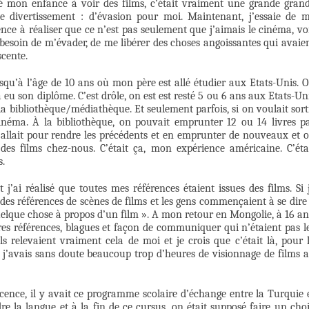
ssé mon enfance à voir des films, c’était vraiment une grande gran
e divertissement : d’évasion pour moi. Maintenant, j’essaie de 
e à réaliser que ce n’est pas seulement que j’aimais le cinéma, vo
 besoin de m’évader, de me libérer des choses angoissantes qui avaie
scente.
usqu’à l’âge de 10 ans où mon père est allé étudier aux Etats-Unis. 
a eu son diplôme. C’est drôle, on est est resté 5 ou 6 ans aux Etats-Un
bibliothèque/médiathèque. Et seulement parfois, si on voulait sort
néma. À la bibliothèque, on pouvait emprunter 12 ou 14 livres p
 allait pour rendre les précédents et en emprunter de nouveaux et 
 des films chez-nous. C’était ça, mon expérience américaine. C’éta
s.
j’ai réalisé que toutes mes références étaient issues des films. Si 
s des références de scènes de films et les gens commençaient à se dire
quelque chose à propos d’un film ». A mon retour en Mongolie, à 16 an
pres références, blagues et façon de communiquer qui n’étaient pas l
ls relevaient vraiment cela de moi et je crois que c’était là, pour 
 j’avais sans doute beaucoup trop d’heures de visionnage de films 
icence, il y avait ce programme scolaire d’échange entre la Turquie 
re la langue et à la fin de ce cursus, on était supposé faire un cho