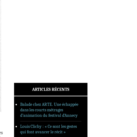
INTERVIEWS
REPORTAGES
SORTIES DVD
FORMATS LONGS
FESTIVAL FORMAT COURT
FILMS EN LIGNE
CONTACT
ARTICLES RÉCENTS
Balade chez ARTE. Une échappée
dans les courts métrages
d’animation du festival d’Annecy
Louis Clichy : « Ce sont les gestes
qui font avancer le récit »
ès