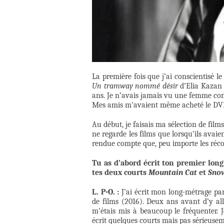
La première fois que j’ai conscientisé le
Un tramway nommé désir
d’Elia Kazan 
ans. Je n’avais jamais vu une femme comm
Mes amis m’avaient même acheté le DVD 
Au début, je faisais ma sélection de film
ne regarde les films que lorsqu’ils avai
rendue compte que, peu importe les récom
Tu as d’abord écrit ton premier long
tes deux courts
Mountain Cat
et
Sno
L. P-O. :
J’ai écrit mon long-métrage pa
de films (2016). Deux ans avant d’y al
m’étais mis à beaucoup le fréquenter. J
écrit quelques courts mais pas sérieusem