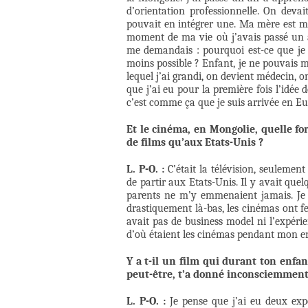
d’orientation professionnelle. On devait
pouvait en intégrer une. Ma mère est méd
moment de ma vie où j’avais passé un a
me demandais : pourquoi est-ce que je n
moins possible ? Enfant, je ne pouvais 
lequel j’ai grandi, on devient médecin, on
que j’ai eu pour la première fois l’idée 
c’est comme ça que je suis arrivée en Eu
Et le cinéma, en Mongolie, quelle for
de films qu’aux Etats-Unis ?
L. P-O. :
C’était la télévision, seulement
de partir aux Etats-Unis. Il y avait qu
parents ne m’y emmenaient jamais. Je s
drastiquement là-bas, les cinémas ont fer
avait pas de business model ni l’expérie
d’où étaient les cinémas pendant mon enf
Y a t-il un film qui durant ton enfa
peut-être, t’a donné inconsciemment c
L. P-O. :
Je pense que j’ai eu deux expé