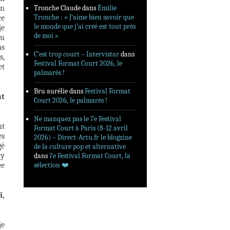
on
Tronche Claude
dans
Émilie
Tronche : « J’aime bien savoir que
ce
le monde que j’ai créé est tout près
je
de moi »
au
ns
C’est trop court – Intervistar
dans
s,
Festival Format Court 2026, le
et
palmarès !
Bru aurélie
dans
Festival Format
nt
Court 2026, le palmarès !
Ne manquez pas le 7e Festival
nt
Format Court à Paris (8-12 avril
es
2026) – Direct-Actu.fr le blogzine
gé
de la culture pop et alternative
’y
dans
7e Festival Format Court, la
ée
sélection ❤️‍
i,
je