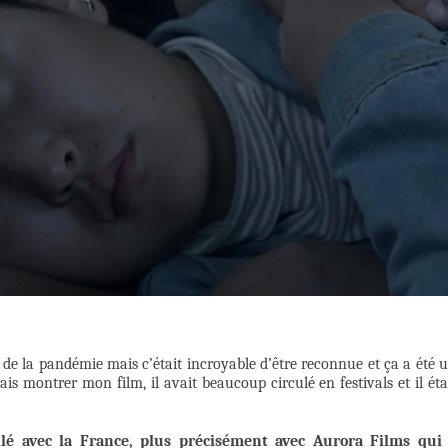
 de la pandémie mais c’était incroyable d’être reconnue et ça a été 
is montrer mon film, il avait beaucoup circulé en festivals et il éta
é avec la France, plus précisément avec Aurora Films qui