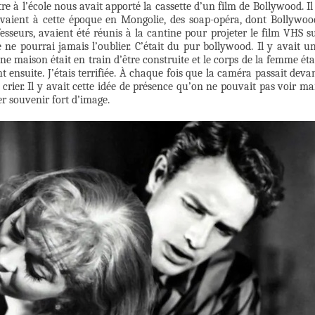
re à l’école nous avait apporté la cassette d’un film de Bollywood. Il
rivaient à cette époque en Mongolie, des soap-opéra, dont Bollywoo
fesseurs, avaient été réunis à la cantine pour projeter le film VHS s
e ne pourrai jamais l’oublier. C’était du pur bollywood. Il y avait u
e maison était en train d’être construite et le corps de la femme éta
 ensuite. J’étais terrifiée. À chaque fois que la caméra passait deva
rier. Il y avait cette idée de présence qu’on ne pouvait pas voir ma
er souvenir fort d’image.