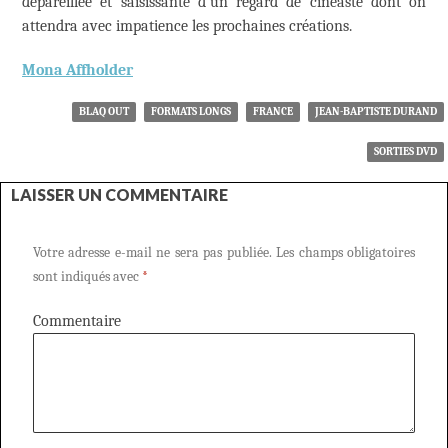
dépareillée et saisissante d’un regard de cinéaste dont on
attendra avec impatience les prochaines créations.
Mona Affholder
BLAQ OUT
FORMATS LONGS
FRANCE
JEAN-BAPTISTE DURAND
SORTIES DVD
LAISSER UN COMMENTAIRE
Votre adresse e-mail ne sera pas publiée.
Les champs obligatoires
sont indiqués avec
*
Commentaire