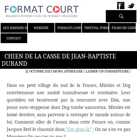
Recherche
ALLER AU CONTENU
QUI SOMMES-NOUS ?
WEBZINE
FORMATS LONGS
FESTIVAL FORMAT COURT
FILMS EN LIGNE
CONTACT
CHIEN DE LA CASSE DE JEAN-BAPTISTE
DURAND
12 OCTOBRE 2023
MONA AFFHOLDER
LAISSER UN COMMENTAIRE
|
Dans un petit village du sud de la France, Mirales et Dog
entretiennent une amitié tumultueuse et routinière. Leur
quotidien est bouleversé par la rencontre avec Elsa, une
jeune auto-stoppeuse dont Dog tombe amoureux. Mirales est
laissé derrière, sans parvenir à rattraper le monde autour de
lui. Comment aller de l’avant dans cette France où, comme
Jacques Brel le chantait dans
“Ces gens-là”
: On ne s’en va pas
Monsieur, On ne s’en va pas ?