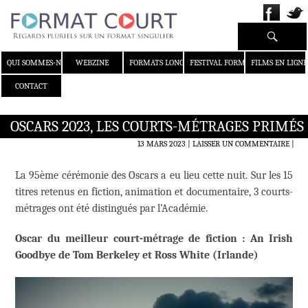
Recherche
ALLER AU CONTENU
QUI SOMMES-NOUS ?
WEBZINE
FORMATS LONGS
FESTIVAL FORMAT COURT
FILMS EN LIGNE
CONTACT
OSCARS 2023, LES COURTS-MÉTRAGES PRIMÉS
13 MARS 2023
LAISSER UN COMMENTAIRE
|
La 95ème cérémonie des Oscars a eu lieu cette nuit. Sur les 15
titres retenus en fiction, animation et documentaire, 3 courts-
métrages ont été distingués par l’Académie.
Oscar du meilleur court-métrage de fiction : An Irish
Goodbye de Tom Berkeley et Ross White (Irlande)