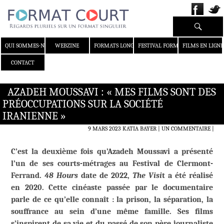
Recherche
ALLER AU CONTENU
QUI SOMMES-NOUS ?
WEBZINE
FORMATS LONGS
FESTIVAL FORMAT COURT
FILMS EN LIGNE
CONTACT
AZADEH MOUSSAVI : « MES FILMS SONT DES
PRÉOCCUPATIONS SUR LA SOCIÉTÉ
IRANIENNE »
9 MARS 2023
KATIA BAYER
UN COMMENTAIRE
|
C’est la deuxième fois qu’Azadeh Moussavi a présenté
l’un de ses courts-métrages au Festival de Clermont-
Ferrand.
48 Hours
date de 2022,
The Visi
t a été réalisé
en 2020. Cette cinéaste passée par le documentaire
parle de ce qu’elle connaît : la prison, la séparation, la
souffrance au sein d’une même famille. Ses films
s’inspirent de sa vie et du passé de son père journaliste