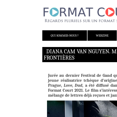
ALLER AU CONTENU
QUI SOMMES-NOUS ?
WEBZINE
DIANA CAM VAN NGUYEN. MI
FRONTIÈRES
Jurée au dernier Festival de Gand q
jeune réalisatrice tchèque d’origi
Prague,
Love, Dad
, a été diffusé d
Format Court 2021. Le film s’intéres
mélange de lettres déjà reçues et jam