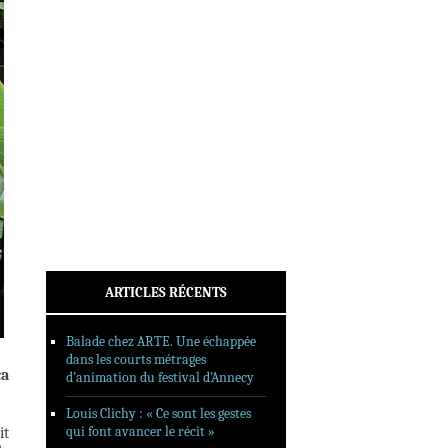
INTERVIEWS
REPORTAGES
SORTIES DVD
FORMATS LONGS
FESTIVAL FORMAT COURT
FILMS EN LIGNE
CONTACT
ARTICLES RÉCENTS
Balade chez ARTE. Une échappée
dans les courts métrages
ça
d’animation du festival d’Annecy
Louis Clichy : « Ce sont les gestes
qui font avancer le récit »
it