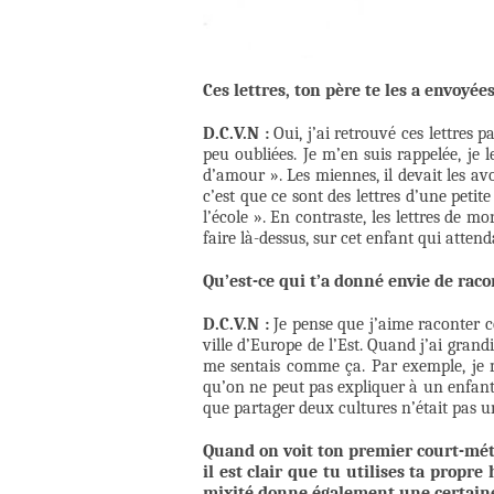
Ces lettres, ton père te les a envoyée
D.C.V.N :
Oui, j’ai retrouvé ces lettres p
peu oubliées. Je m’en suis rappelée, je le
d’amour ». Les miennes, il devait les avo
c’est que ce sont des lettres d’une petite 
l’école ». En contraste, les lettres de m
faire là-dessus, sur cet enfant qui attend
Qu’est-ce qui t’a donné envie de racon
D.C.V.N :
Je pense que j’aime raconter ce
ville d’Europe de l’Est. Quand j’ai gran
me sentais comme ça. Par exemple, je m
qu’on ne peut pas expliquer à un enfant. 
que partager deux cultures n’était pas 
Quand on voit ton premier court-mét
il est clair que tu utilises ta propre
mixité donne également une certaine