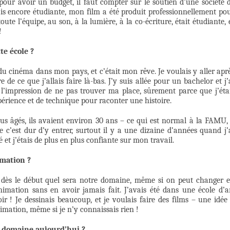
our avoir un budget, il faut compter sur le soutien d’une société 
is encore étudiante, mon film a été produit professionnellement po
ute l’équipe, au son, à la lumière, à la co-écriture, était étudiante, 
!
te école ?
 du cinéma dans mon pays, et c’était mon rêve. Je voulais y aller apr
e de ce que j’allais faire là-bas. J’y suis allée pour un bachelor et j’
 l’impression de ne pas trouver ma place, sûrement parce que j’éta
périence et de technique pour raconter une histoire.
s âgés, ils avaient environ 30 ans – ce qui est normal à la FAMU, 
e c’est dur d’y entrer, surtout il y a une dizaine d’années quand j’
é et j’étais de plus en plus confiante sur mon travail.
imation ?
r dès le début quel sera notre domaine, même si on peut changer 
nimation sans en avoir jamais fait. J’avais été dans une école d’a
ir ! Je dessinais beaucoup, et je voulais faire des films – une idée
nimation, même si je n’y connaissais rien !
u domaine aujourd’hui ?