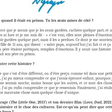
s quand il était en prison. Tu les avais mises de côté ?
arce que je savais que je les avais gardées, cachées quelque part, et 
s ai lues et je me suis dit : « c’est vrai, elles sont pleines d’émotion
ir gardées quelque part, mais il les a perdues. Ce dont je me souvien
fille de 11 ans, qui disent : « salut papa, aujourd’hui j’ai fait ci et ça
on père étaient poétiques, remplies d’émotions. Il y avait une histoire
ait son père en prison.
ter cette histoire ?
 que c’est d’être différent, ou d’être perçu comme tel dans une peti
di, j’ai pu mieux comprendre ce que j’avais éprouvé enfant, pourquoi 
e sentais moche, moins bonne que les autres, et ce sont des chos
J’ai pu enfin comprendre ce que je ressentais. Finalement, j’ai réali
une mauvaise chose mais quelque chose d’unique.
rage (
The Little One
, 2017) et ton dernier film (
Love, Dad
, 2021
 histoire et le choc des cultures. Est-ce-qu’on peut dire que cet
 force ?