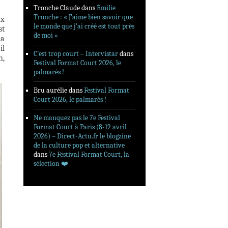
Tronche Claude
dans
Émilie
Tronche : « J’aime bien savoir que
ux
le monde que j’ai créé est tout près
st
de moi »
la
il
C’est trop court – Intervistar
dans
n,
Festival Format Court 2026, le
palmarès !
Bru aurélie
dans
Festival Format
Court 2026, le palmarès !
Ne manquez pas le 7e Festival
Format Court à Paris (8-12 avril
2026) – Direct-Actu.fr le blogzine
de la culture pop et alternative
dans
7e Festival Format Court, la
sélection ❤️‍