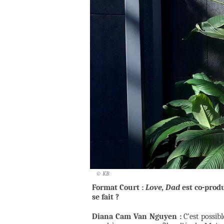
© KB
Format Court :
Love, Dad
est co-prod
se fait ?
Diana Cam Van Nguyen :
C’est possib