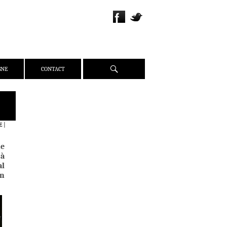
Recherche
GNE
CONTACT
QUI SOMMES-NOUS ?
PRÉSENTATION
E
|
ÉQUIPE
ne
PRESSE
 à
PARTENAIRES
al
un
WEBZINE
ACTUALITÉS
CRITIQUES
DOSSIERS