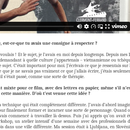
e, est-ce-que tu avais une consigne à respecter ?
voulais ! Et le sujet, je l’avais en moi depuis longtemps. Depuis mes 
e demandant à quelle culture j’appartenais – vietnamienne ou tchèq
e sujet. C’était important pour moi. J’écrivais ce que je ressentais sur 
que je ne savais pas vraiment ce que j’allais écrire, j’étais seuleme
l s’était passé, comme une sorte de thérapie.
 mixte pour ce film, avec des lettres en papier, même s’il n’e
cette manière. D’où t’est venue cette idée ?
a technique qui était complètement différente. J’avais d’abord imagi
 pour finalement former et incarner une sorte de personnage. Quand 
vais commencé à travailler là-dessus. Puis j’ai appris qu’on avait é
shop, un atelier intensif d’une semaine avec des professionnels 
s dans une ville différente. Ma session était à Ljubljana, en Slovéni