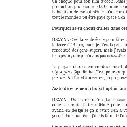
un chèque pour son film d’école. Mais p
production professionnelle. Comme j’éta
l’obtention de mon diplôme. D’ailleurs, to
tout le monde a pu être payé grâce à ça 
Pourquoi as-tu choisi d’aller dans cet
D.C.V.N :
C’est la seule école pour faire
le lycée à 19 ans, mais je n’étais pas sûr
rencontré des gens supers, mais j’avais
trop jeune, que je n’avais pas assez d’ex
La plupart de mes camarades étaient plu
n’y a pas d’âge limite. C’est pour ça qu
postulé. Au fur et à mesure, j’ai progress
As-tu directement choisi l’option an
D.C.V.N :
Oui, parce qu’on doit choisi
cours de route. J’ai candidaté pour l’a
avant, en design et ça n’avait rien à vo
germé dans ma tête : j’allais faire de l’a
Comment te situes-tu par rapport a