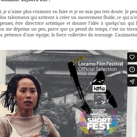
je n’aime plus vraiment en faire et je ne suis pas très douée. Je pe
plus talentueux qui arrivent à créer un mouvement fluide, ce qui n’e
nser, être directrice artistique et donner l’idée à quelqu’un qui 
ion me déprime un peu, parce que ça prend du temps, c’est un trava
 présence d’une équipe, la force collective du tournage. L’animatio