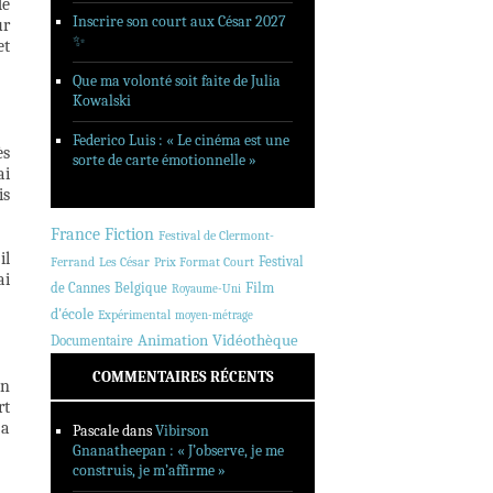
de
Inscrire son court aux César 2027
ur
✨
et
Que ma volonté soit faite de Julia
Kowalski
Federico Luis : « Le cinéma est une
ès
sorte de carte émotionnelle »
ai
is
France
Fiction
Festival de Clermont-
il
Festival
Ferrand
Les César
Prix Format Court
ai
de Cannes
Belgique
Film
Royaume-Uni
d'école
Expérimental
moyen-métrage
Animation
Vidéothèque
Documentaire
COMMENTAIRES RÉCENTS
en
rt
 a
Pascale
dans
Vibirson
Gnanatheepan : « J’observe, je me
construis, je m’affirme »