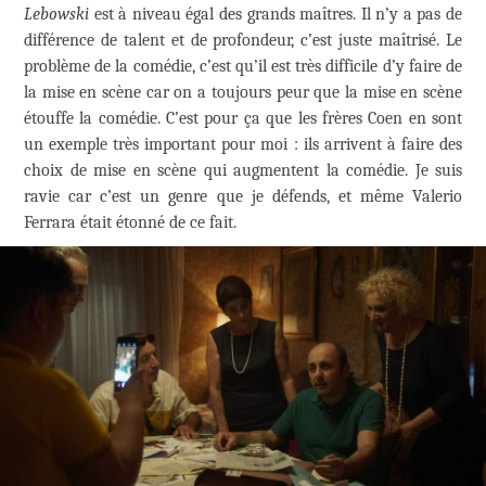
Lebowski
est à niveau égal des grands maîtres. Il n’y a pas de
différence de talent et de profondeur, c’est juste maîtrisé. Le
problème de la comédie, c’est qu’il est très difficile d’y faire de
la mise en scène car on a toujours peur que la mise en scène
étouffe la comédie. C’est pour ça que les frères Coen en sont
un exemple très important pour moi : ils arrivent à faire des
choix de mise en scène qui augmentent la comédie. Je suis
ravie car c’est un genre que je défends, et même Valerio
Ferrara était étonné de ce fait.