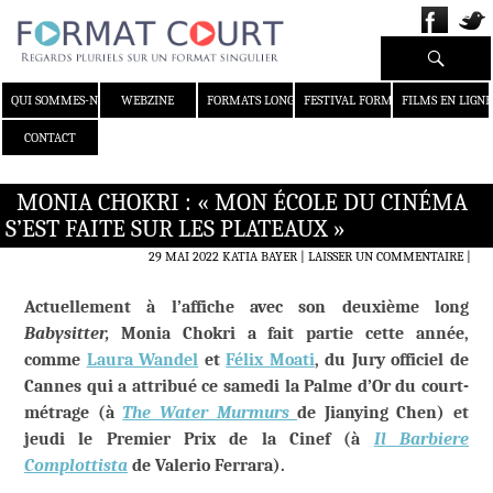
Recherche
ALLER AU CONTENU
QUI SOMMES-NOUS ?
WEBZINE
FORMATS LONGS
FESTIVAL FORMAT COURT
FILMS EN LIGNE
CONTACT
MONIA CHOKRI : « MON ÉCOLE DU CINÉMA
S’EST FAITE SUR LES PLATEAUX »
29 MAI 2022
KATIA BAYER
LAISSER UN COMMENTAIRE
|
Actuellement à l’affiche avec son deuxième long
Babysitter,
Monia Chokri a fait partie cette année,
comme
Laura Wandel
et
Félix Moati
, du Jury officiel de
Cannes qui a attribué ce samedi la Palme d’Or du court-
métrage (à
The Water Murmurs
de Jianying Chen) et
jeudi le Premier Prix de la Cinef (à
Il Barbiere
Complottista
de Valerio Ferrara).