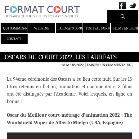
Recherche
ALLER AU CONTENU
QUI SOMMES-NOUS ?
WEBZINE
FORMATS LONGS
FESTIVAL FORMAT COURT
FILMS EN LIGNE
CONTACT
OSCARS DU COURT 2022, LES LAURÉATS
28 MARS 2022
LAISSER UN COMMENTAIRE
|
La 94ème cérémonie des Oscars a eu lieu cette nuit. Sur les 15
titres retenus en fiction, animation et documentaire, 3 films
ont été distingués par l’Académie. Voici lesquels, en ligne en
bonus !
Oscar du Meilleur court-métrage d’animation 2022 : The
Windshield Wiper de Alberto Mielgo (USA, Espagne)