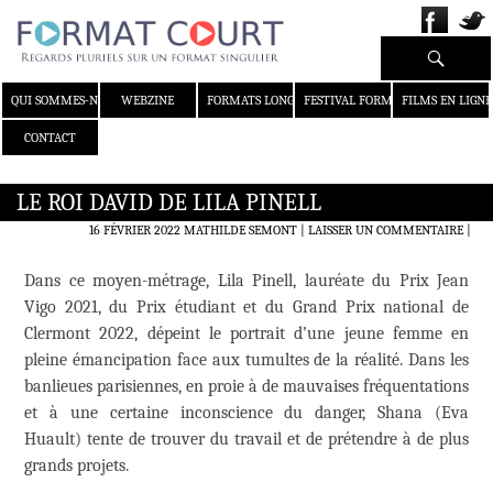
Recherche
ALLER AU CONTENU
QUI SOMMES-NOUS ?
WEBZINE
FORMATS LONGS
FESTIVAL FORMAT COURT
FILMS EN LIGNE
CONTACT
LE ROI DAVID DE LILA PINELL
16 FÉVRIER 2022
MATHILDE SEMONT
LAISSER UN COMMENTAIRE
|
Dans ce moyen-métrage, Lila Pinell, lauréate du Prix Jean
Vigo 2021, du Prix étudiant et du Grand Prix national de
Clermont 2022, dépeint le portrait d’une jeune femme en
pleine émancipation face aux tumultes de la réalité. Dans les
banlieues parisiennes, en proie à de mauvaises fréquentations
et à une certaine inconscience du danger, Shana (Eva
Huault) tente de trouver du travail et de prétendre à de plus
grands projets.