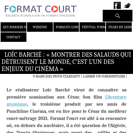
Recherche
ALLER AU CONTENU
QUI SOMMES-NOUS ?
WEBZINE
FORMATS LONGS
FESTIVAL FORMAT COURT
FILMS EN LIGNE
CONTACT
LOÏC BARCHÉ : « MONTRER DES SALAUDS QUI
DÉTRUISENT LE MONDE, C’EST L’UN DES
ENJEUX DU CINÉMA »
9 MARS 2021
PIOTR CZARZASTY
LAISSER UN COMMENTAIRE
|
Le réalisateur Loïc Barché vient de connaître sa
première nomination aux César. Son film
L’Aventure
atomique
, le troisième produit par ses amis de
Punchline Cinéma, est en lice pour le César du meilleur
court-métrage 2021. Format Court est allé à sa rencontre
où, en dehors du nucléaire, il a été question de l’Algérie,
des Trente Glorieuses, mais aussi des… vélibs et des