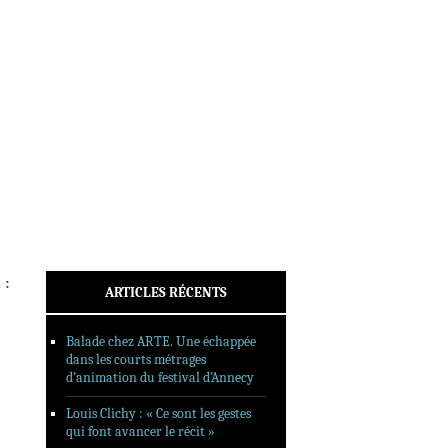
INTERVIEWS
REPORTAGES
SORTIES DVD
FORMATS LONGS
FESTIVAL FORMAT COURT
FILMS EN LIGNE
CONTACT
 :
ARTICLES RÉCENTS
Balade chez ARTE. Une échappée
dans les courts métrages
d’animation du festival d’Annecy
Louis Clichy : « Ce sont les gestes
qui font avancer le récit »