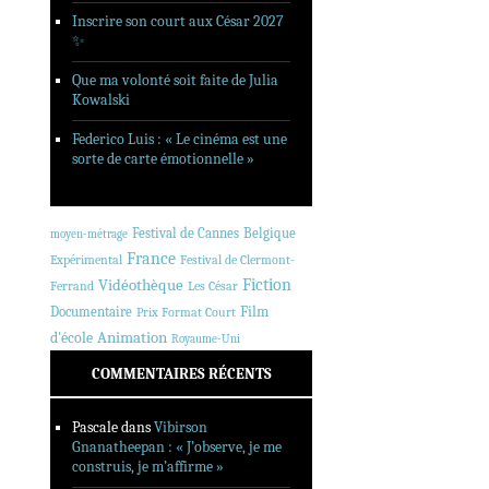
Inscrire son court aux César 2027
✨
Que ma volonté soit faite de Julia
Kowalski
Federico Luis : « Le cinéma est une
sorte de carte émotionnelle »
Festival de Cannes
Belgique
moyen-métrage
France
Expérimental
Festival de Clermont-
Fiction
Vidéothèque
Ferrand
Les César
Documentaire
Film
Prix Format Court
Animation
d'école
Royaume-Uni
COMMENTAIRES RÉCENTS
Pascale
dans
Vibirson
Gnanatheepan : « J’observe, je me
construis, je m’affirme »