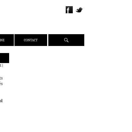
Recherche
GNE
CONTACT
QUI SOMMES-NOUS ?
E
|
PRÉSENTATION
ts
ÉQUIPE
és
PRESSE
PARTENAIRES
ol
WEBZINE
ACTUALITÉS
CRITIQUES
DOSSIERS