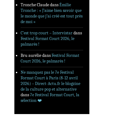
Tronche Claude
dans
Émilie
Tronche : « J’aime bien savoir que
le monde que j’ai créé est tout près
de moi »
C’est trop court – Intervistar
dans
Festival Format Court 2026, le
palmarès !
Bru aurélie
dans
Festival Format
Court 2026, le palmarès !
Ne manquez pas le 7e Festival
Format Court à Paris (8-12 avril
2026) – Direct-Actu.fr le blogzine
de la culture pop et alternative
dans
7e Festival Format Court, la
sélection ❤️‍