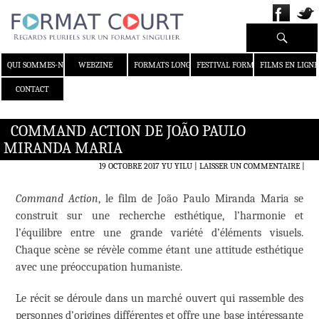
Recherche
ALLER AU CONTENU
QUI SOMMES-NOUS ?
WEBZINE
FORMATS LONGS
FESTIVAL FORMAT COURT
FILMS EN LIGNE
CONTACT
COMMAND ACTION DE JOÃO PAULO
MIRANDA MARIA
19 OCTOBRE 2017
YU YILU
LAISSER UN COMMENTAIRE
|
Command Action
, le film de João Paulo Miranda Maria se
construit sur une recherche esthétique, l’harmonie et
l’équilibre entre une grande variété d’éléments visuels.
Chaque scène se révèle comme étant une attitude esthétique
avec une préoccupation humaniste.
Le récit se déroule dans un marché ouvert qui rassemble des
personnes d’origines différentes et offre une base intéressante