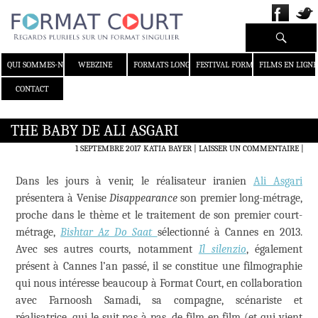
Recherche
ALLER AU CONTENU
QUI SOMMES-NOUS ?
WEBZINE
FORMATS LONGS
FESTIVAL FORMAT COURT
FILMS EN LIGNE
CONTACT
THE BABY DE ALI ASGARI
1 SEPTEMBRE 2017
KATIA BAYER
LAISSER UN COMMENTAIRE
|
Dans les jours à venir, le réalisateur iranien
Ali Asgari
présentera à Venise
Disappearance
son premier long-métrage,
proche dans le thème et le traitement de son premier court-
métrage,
Bishtar Az Do Saat
sélectionné à Cannes en 2013.
Avec ses autres courts, notamment
Il silenzio
, également
présent à Cannes l’an passé, il se constitue une filmographie
qui nous intéresse beaucoup à Format Court, en collaboration
avec Farnoosh Samadi, sa compagne, scénariste et
réalisatrice, qui le suit pas à pas, de film en film (et qui vient