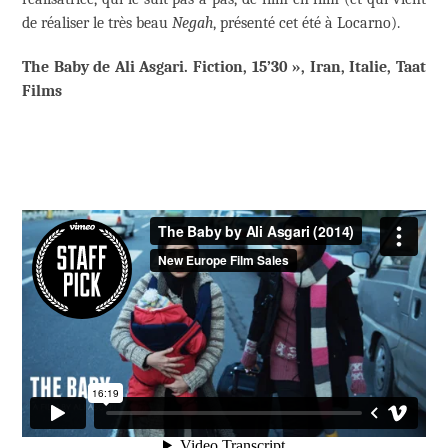
de réaliser le très beau
Negah
, présenté cet été à Locarno).
The Baby de Ali Asgari. Fiction, 15’30 », Iran, Italie, Taat
Films