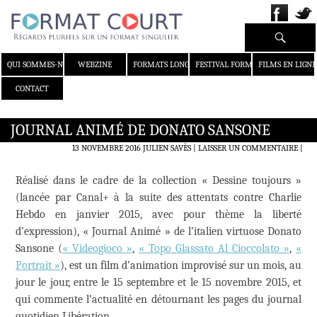
Recherche
ALLER AU CONTENU
QUI SOMMES-NOUS ?
WEBZINE
FORMATS LONGS
FESTIVAL FORMAT COURT
FILMS EN LIGNE
CONTACT
JOURNAL ANIMÉ DE DONATO SANSONE
13 NOVEMBRE 2016
JULIEN SAVÈS
LAISSER UN COMMENTAIRE
|
Réalisé dans le cadre de la collection « Dessine toujours »
(lancée par Canal+ à la suite des attentats contre Charlie
Hebdo en janvier 2015, avec pour thème la liberté
d’expression), « Journal Animé » de l’italien virtuose Donato
Sansone (
« Videogioco »
,
« Topo Glassato Al Cioccolato »
,
«
Portrait »
), est un film d’animation improvisé sur un mois, au
jour le jour, entre le 15 septembre et le 15 novembre 2015, et
qui commente l’actualité en détournant les pages du journal
quotidien Libération.