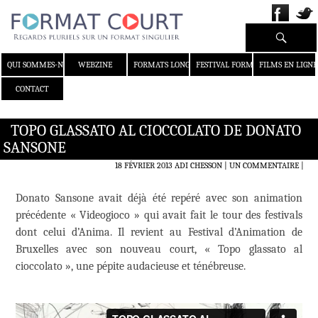
Recherche
ALLER AU CONTENU
QUI SOMMES-NOUS ?
WEBZINE
FORMATS LONGS
FESTIVAL FORMAT COURT
FILMS EN LIGNE
CONTACT
TOPO GLASSATO AL CIOCCOLATO DE DONATO
SANSONE
18 FÉVRIER 2013
ADI CHESSON
UN COMMENTAIRE
|
Donato Sansone avait déjà été repéré avec son animation
précédente « Videogioco » qui avait fait le tour des festivals
dont celui d’Anima. Il revient au Festival d’Animation de
Bruxelles avec son nouveau court, « Topo glassato al
cioccolato », une pépite audacieuse et ténébreuse.