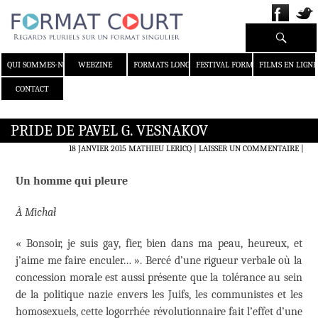
Recherche
ALLER AU CONTENU
QUI SOMMES-NOUS ?
WEBZINE
FORMATS LONGS
FESTIVAL FORMAT COURT
FILMS EN LIGNE
CONTACT
PRIDE DE PAVEL G. VESNAKOV
18 JANVIER 2015
MATHIEU LERICQ
LAISSER UN COMMENTAIRE
|
Un homme qui pleure
À Michał
« Bonsoir, je suis gay, fier, bien dans ma peau, heureux, et
j’aime me faire enculer… ». Bercé d’une rigueur verbale où la
concession morale est aussi présente que la tolérance au sein
de la politique nazie envers les Juifs, les communistes et les
homosexuels, cette logorrhée révolutionnaire fait l’effet d’une