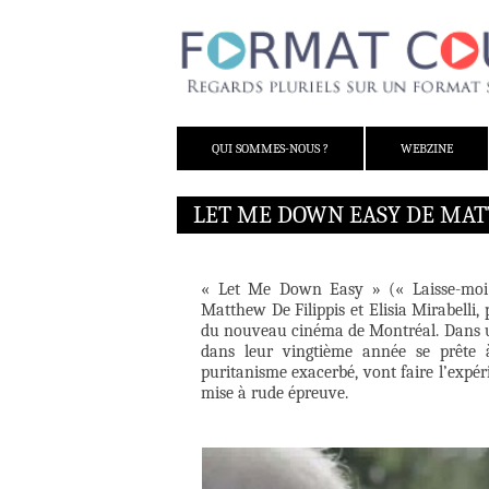
ALLER AU CONTENU
QUI SOMMES-NOUS ?
WEBZINE
LET ME DOWN EASY DE MATT
« Let Me Down Easy » (« Laisse-moi t
Matthew De Filippis et Elisia Mirabelli,
du nouveau cinéma de Montréal. Dans une
dans leur vingtième année se prête 
puritanisme exacerbé, vont faire l’expéri
mise à rude épreuve.