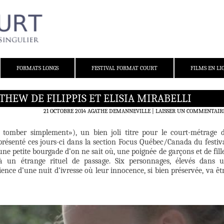
FORMATS LONGS
FESTIVAL FORMAT COURT
FILMS EN LI
HEW DE FILIPPIS ET ELISIA MIRABELLI
21 OCTOBRE 2014
AGATHE DEMANNEVILLE
LAISSER UN COMMENTAIR
omber simplement»), un bien joli titre pour le court-métrage 
 présenté ces jours-ci dans la section Focus Québec/Canada du festiv
 petite bourgade d’on ne sait où, une poignée de garçons et de fill
à un étrange rituel de passage. Six personnages, élevés dans 
ence d’une nuit d’ivresse où leur innocence, si bien préservée, va êt