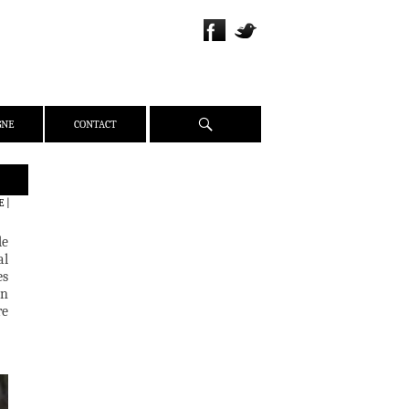
Recherche
GNE
CONTACT
QUI SOMMES-NOUS ?
E
|
PRÉSENTATION
de
ÉQUIPE
al
PRESSE
es
un
PARTENAIRES
re
WEBZINE
ACTUALITÉS
CRITIQUES
DOSSIERS