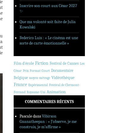
le
Inscrire son court aux César 2027
nt
✨
ne
ne
Que ma volonté soit faite de Julia
Kowalski
eu
Federico Luis : « Le cinéma est une
la
sorte de carte émotionnelle »
nt
de
Fiction
Film d'école
Festival de Cannes
Les
Documentaire
César
Prix Format Court
Vidéothèque
Belgique
moyen-métrage
France
Expérimental
Festival de Clermont-
Animation
Ferrand
Royaume-Uni
COMMENTAIRES RÉCENTS
Pascale
dans
Vibirson
Gnanatheepan : « J’observe, je me
construis, je m’affirme »