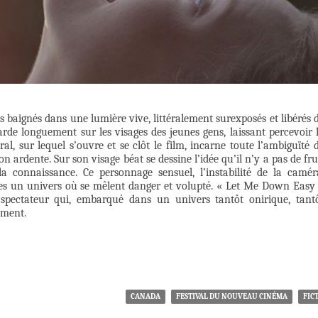
s baignés dans une lumière vive, littéralement surexposés et libérés 
rde longuement sur les visages des jeunes gens, laissant percevoir 
al, sur lequel s’ouvre et se clôt le film, incarne toute l’ambiguïté 
ion ardente. Sur son visage béat se dessine l’idée qu’il n’y a pas de fru
 connaissance. Ce personnage sensuel, l’instabilité de la camér
crées un univers où se mêlent danger et volupté. « Let Me Down Easy
spectateur qui, embarqué dans un univers tantôt onirique, tant
ement.
CANADA
FESTIVAL DU NOUVEAU CINÉMA
FIC