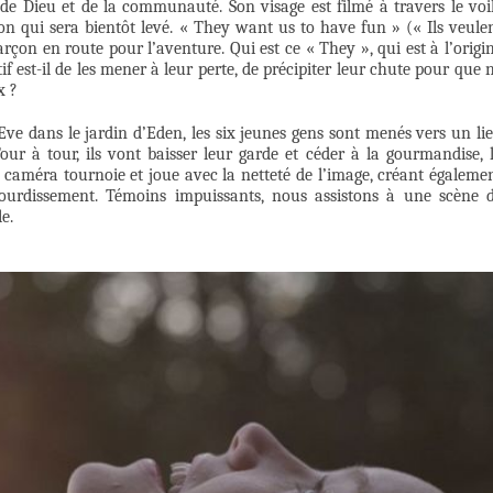
s de Dieu et de la communauté. Son visage est filmé à travers le voi
ion qui sera bientôt levé. « They want us to have fun » (« Ils veule
çon en route pour l’aventure. Qui est ce « They », qui est à l’origi
if est-il de les mener à leur perte, de précipiter leur chute pour que 
x ?
 Eve dans le jardin d’Eden, les six jeunes gens sont menés vers un li
Tour à tour, ils vont baisser leur garde et céder à la gourmandise, 
La caméra tournoie et joue avec la netteté de l’image, créant égaleme
étourdissement. Témoins impuissants, nous assistons à une scène 
e.