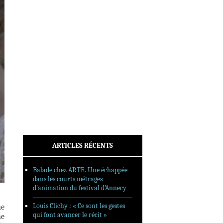
INTERVIEWS
REPORTAGES
SORTIES DVD
FORMATS LONGS
FESTIVAL FORMAT COURT
FILMS EN LIGNE
CONTACT
ARTICLES RÉCENTS
Balade chez ARTE. Une échappée
dans les courts métrages
d’animation du festival d’Annecy
Louis Clichy : « Ce sont les gestes
ne
qui font avancer le récit »
ne