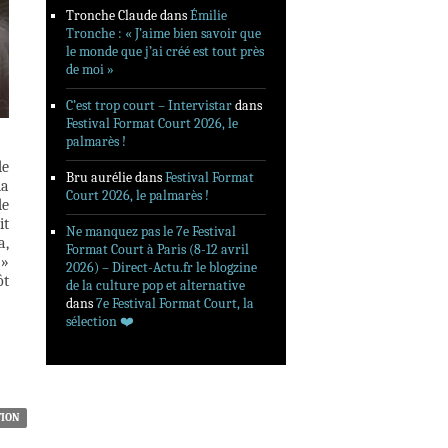
Tronche Claude
dans
Émilie
Tronche : « J’aime bien savoir que
le monde que j’ai créé est tout près
de moi »
C’est trop court – Intervistar
dans
Festival Format Court 2026, le
palmarès !
de
Bru aurélie
dans
Festival Format
la
Court 2026, le palmarès !
de
it
Ne manquez pas le 7e Festival
a,
Format Court à Paris (8-12 avril
 »
2026) – Direct-Actu.fr le blogzine
ôt
de la culture pop et alternative
dans
7e Festival Format Court, la
sélection ❤️‍
TION