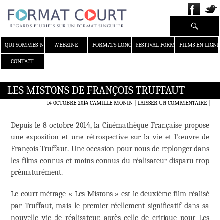
Recherche
ALLER AU CONTENU
QUI SOMMES-NOUS ?
WEBZINE
FORMATS LONGS
FESTIVAL FORMAT COURT
FILMS EN LIGNE
CONTACT
LES MISTONS DE FRANÇOIS TRUFFAUT
14 OCTOBRE 2014
CAMILLE MONIN
LAISSER UN COMMENTAIRE
|
Depuis le 8 octobre 2014, la Cinémathèque Française propose
une exposition et une rétrospective sur la vie et l’œuvre de
François Truffaut. Une occasion pour nous de replonger dans
les films connus et moins connus du réalisateur disparu trop
prématurément.
Le court métrage « Les Mistons » est le deuxième film réalisé
par Truffaut, mais le premier réellement significatif dans sa
nouvelle vie de réalisateur, après celle de critique pour Les