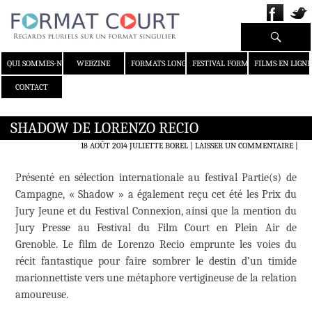
Recherche
ALLER AU CONTENU
QUI SOMMES-NOUS ?
WEBZINE
FORMATS LONGS
FESTIVAL FORMAT COURT
FILMS EN LIGNE
CONTACT
SHADOW DE LORENZO RECIO
18 AOÛT 2014
JULIETTE BOREL
LAISSER UN COMMENTAIRE
|
Présenté en sélection internationale au festival Partie(s) de
Campagne, « Shadow » a également reçu cet été les Prix du
Jury Jeune et du Festival Connexion, ainsi que la mention du
Jury Presse au Festival du Film Court en Plein Air de
Grenoble. Le film de Lorenzo Recio emprunte les voies du
récit fantastique pour faire sombrer le destin d’un timide
marionnettiste vers une métaphore vertigineuse de la relation
amoureuse.