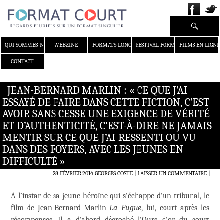
Recherche
ALLER AU CONTENU
QUI SOMMES-NOUS ?
WEBZINE
FORMATS LONGS
FESTIVAL FORMAT COURT
FILMS EN LIGNE
CONTACT
JEAN-BERNARD MARLIN : « CE QUE J’AI
ESSAYÉ DE FAIRE DANS CETTE FICTION, C’EST
AVOIR SANS CESSE UNE EXIGENCE DE VÉRITÉ
ET D’AUTHENTICITÉ, C’EST-À-DIRE NE JAMAIS
MENTIR SUR CE QUE J’AI RESSENTI OU VU
DANS DES FOYERS, AVEC LES JEUNES EN
DIFFICULTÉ »
28 FÉVRIER 2014
GEORGES COSTE
LAISSER UN COMMENTAIRE
|
À l’instar de sa jeune héroïne qui s’échappe d’un tribunal, le
film de Jean-Bernard Marlin
La Fugue
, lui, court après les
récompenses. Il a d’abord décroché l’Ours d’or du court