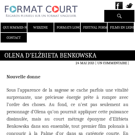
Recherche
ALLER AU CONTENU
QUI SOMMES-NOUS ?
WEBZINE
FORMATS LONGS
FESTIVAL FORMAT COURT
FILMS EN LIGNE
CONTACT
OLENA D’ELŻBIETA BENKOWSKA
24 MAI 2013
UN COMMENTAIRE
|
Nouvelle donne
Sous l’apparence de la sagesse se cache parfois une vitalité
surprenante, une précieuse énergie prête à rompre avec
l’ordre des choses. Au fond, ce n’est pas seulement au
personnage d’Olena qu’on pourrait appliquer cette puissance
dissimulée, mais au court métrage éponyme d’Elżbieta
Benkowska dans son ensemble, tout premier film polonais à
concourir à la Palme d’or dans sa catégorie courte. En