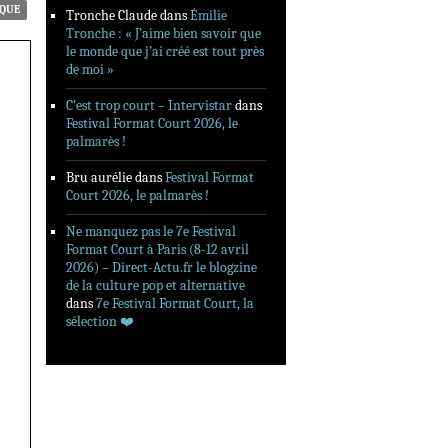
QUE
Tronche Claude
dans
Émilie
Tronche : « J’aime bien savoir que
le monde que j’ai créé est tout près
de moi »
C’est trop court – Intervistar
dans
Festival Format Court 2026, le
palmarès !
Bru aurélie
dans
Festival Format
Court 2026, le palmarès !
Ne manquez pas le 7e Festival
Format Court à Paris (8-12 avril
2026) – Direct-Actu.fr le blogzine
de la culture pop et alternative
dans
7e Festival Format Court, la
sélection ❤️‍