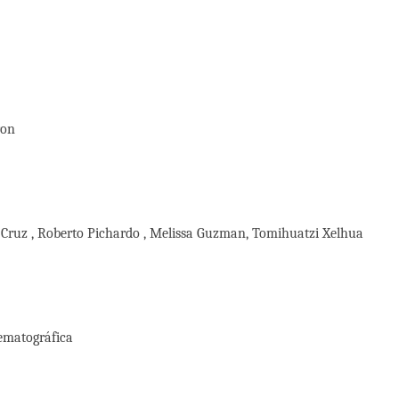
ron
s Cruz , Roberto Pichardo , Melissa Guzman, Tomihuatzi Xelhua
nematográfica