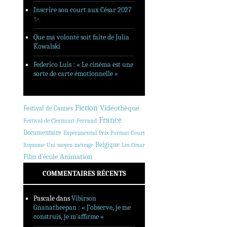
Inscrire son court aux César 2027
✨
Que ma volonté soit faite de Julia
Kowalski
Federico Luis : « Le cinéma est une
sorte de carte émotionnelle »
Fiction
Vidéothèque
Festival de Cannes
France
Festival de Clermont-Ferrand
Documentaire
Expérimental
Prix Format Court
Belgique
Les César
Royaume-Uni
moyen-métrage
Animation
Film d'école
COMMENTAIRES RÉCENTS
Pascale
dans
Vibirson
Gnanatheepan : « J’observe, je me
construis, je m’affirme »