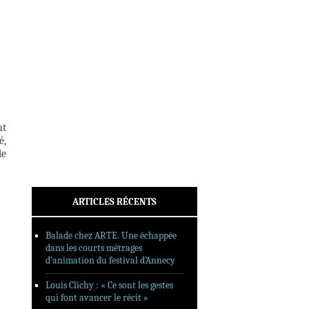
INTERVIEWS
REPORTAGES
SORTIES DVD
FORMATS LONGS
FESTIVAL FORMAT COURT
FILMS EN LIGNE
nt
é,
CONTACT
de
ARTICLES RÉCENTS
Balade chez ARTE. Une échappée
dans les courts métrages
d’animation du festival d’Annecy
Louis Clichy : « Ce sont les gestes
qui font avancer le récit »