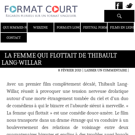
Recherche
ALLER AU CONTENU
QUI SOMMES-NOUS ?
WEBZINE
FORMATS LONGS
FESTIVAL FORMAT COURT
FILMS EN LIGNE
CONTACT
LA FEMME QUI FLOTTAIT DE THIBAULT
LANG-WILLAR
8 FÉVRIER 2013
LAISSER UN COMMENTAIRE
|
Avec un premier film complètement décalé, Thibault Lang-
Willar, réussit à provoquer une tension nerveuse drolatique
autour d’une morte étrangement tombée du ciel et d’un duo
de comédiens à qui le bizarre et l’absurde siéent à merveille. «
La femme qui flottait » est une comédie douce-amère. Le film
nous transporte dans un drame étrange qui va conduire à un
bouleversement des relations de voisinage entre deux
quarantenaires hirsutes et enclins à des troubles aussi banals