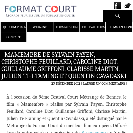
Recherche
ALLER AU CONTENU
QUI SOMMES-NOUS ?
WEBZINE
FORMATS LONGS
FESTIVAL FORMAT COURT
FILMS EN LIGNE
CONTACT
MAMEMBRE DE SYLVAIN PAYEN,
CHRISTOPHE FEUILLARD, CAROLINE DIOT,
GUILLAUME GRIFFONI, CLARISSE MARTIN,
JULIEN TI-I-TAMING ET QUENTIN CAVADASKI
23 DÉCEMBRE 2012
LAISSER UN COMMENTAIRE
|
À l’occasion du 9ème Festival Court Métrange de Rennes, le
film « Mamembre » réalisé par Sylvain Payen, Christophe
Feuillard, Caroline Diot, Guillaume Griffoni, Clarisse Martin,
Julien Ti-I-Taming et Quentin Cavadaski, a été distingué par le
Métrange du Format Court du meilleur film européen. Diffusé
lors de notre soirée de projection du
8 novembre
au Studio