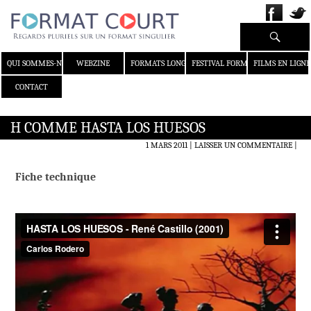
Recherche
ALLER AU CONTENU
QUI SOMMES-NOUS ?
WEBZINE
FORMATS LONGS
FESTIVAL FORMAT COURT
FILMS EN LIGNE
CONTACT
H COMME HASTA LOS HUESOS
1 MARS 2011
LAISSER UN COMMENTAIRE
|
Fiche technique