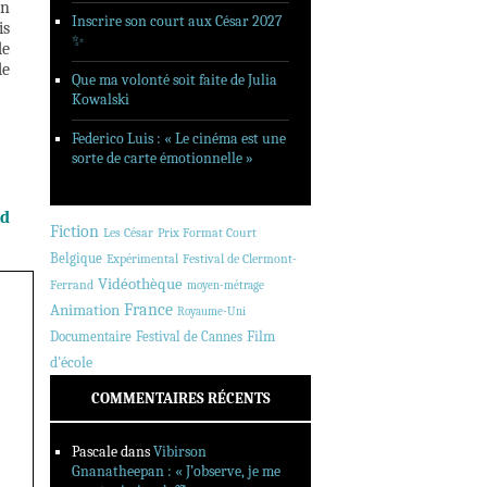
on
Inscrire son court aux César 2027
is
✨
de
de
Que ma volonté soit faite de Julia
Kowalski
Federico Luis : « Le cinéma est une
sorte de carte émotionnelle »
nd
Fiction
Les César
Prix Format Court
Belgique
Expérimental
Festival de Clermont-
Vidéothèque
Ferrand
moyen-métrage
Animation
France
Royaume-Uni
Documentaire
Festival de Cannes
Film
d'école
COMMENTAIRES RÉCENTS
Pascale
dans
Vibirson
Gnanatheepan : « J’observe, je me