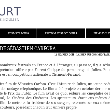
FORMATS LONGS
FESTIVAL FORMAT COURT
FILMS EN LI
DE SÉBASTIEN CARFORA
12 FÉVRIER 2011
LAISSER UN COMMENTAIR
ombreux festivals en France et à l’étranger, au passage, il y a sédu
prétation offerte par Florent Cheippe du personnage de Julien. En 
e est en compétition nationale à Clermont-Ferrand.
r film de Sébastien Carfora. C’est l’histoire de Julien, un jeune poè
 de sondage téléphonique. Le film a été projeté en octobre dernier 
é le Prix du Public. Le film avait de quoi séduire les cinéphiles de 
stival, Le Cinéma des Cinéastes. Les spectateurs, étant eux-mêmes 
 film le métro et la froideur de ses usagers, refermés sur eux-même
s écouteurs, possédant chacun leur univers propre.