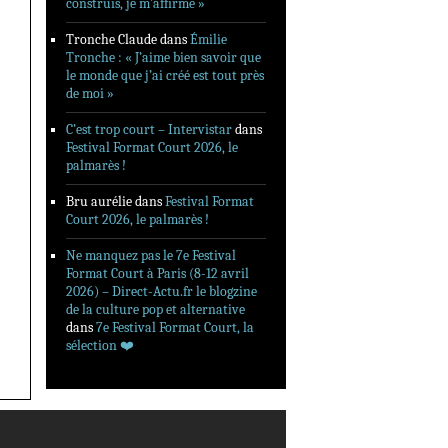
construis, je m’affirme »
Tronche Claude
dans
Émilie
Tronche : « J’aime bien savoir que
le monde que j’ai créé est tout près
de moi »
C’est trop court – Intervistar
dans
Festival Format Court 2026, le
palmarès !
Bru aurélie
dans
Festival Format
Court 2026, le palmarès !
Ne manquez pas le 7e Festival
Format Court à Paris (8-12 avril
2026) – Direct-Actu.fr le blogzine
de la culture pop et alternative
dans
7e Festival Format Court, la
sélection ❤️‍