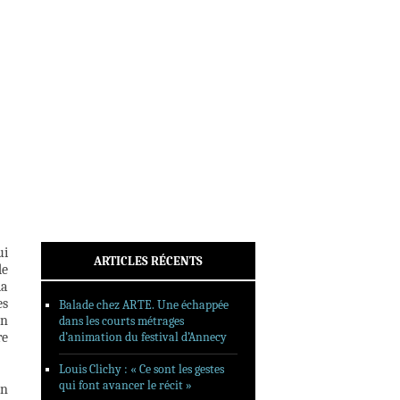
INTERVIEWS
REPORTAGES
SORTIES DVD
FORMATS LONGS
FESTIVAL FORMAT COURT
FILMS EN LIGNE
CONTACT
ui
ARTICLES RÉCENTS
de
la
es
Balade chez ARTE. Une échappée
un
dans les courts métrages
re
d’animation du festival d’Annecy
Louis Clichy : « Ce sont les gestes
qui font avancer le récit »
en