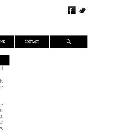
Recherche
GNE
CONTACT
QUI SOMMES-NOUS ?
E
|
PRÉSENTATION
it
ÉQUIPE
ce
PRESSE
PARTENAIRES
te
WEBZINE
au
la
ACTUALITÉS
de
CRITIQUES
s,
DOSSIERS