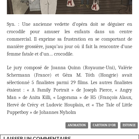
Syn. : Une ancienne vedette d’opéra doit se déguiser en
crocodile pour amuser les enfants dans un centre
commercial. Il exprime sa frustration en se comportant de
manière grossière, jusqu’au jour où il fait la rencontre d’une
femme fatale et d’un… crocodile.
Le jury composé de Joanna Quinn (Royaume-Uni), Valérie
Schermann (France) et Géza M. Tóth (Hongrie) avait
sélectionné 5 finalistes parmi 29 films. Les autres finalistes
étaient : « A Family Portrait » de Joseph Pierce, « Angry
Man » de Anita Killi, « Logorama » de H5 (François Alaux,
Hervé de Crécy et Ludovic Houplain, et « The Tale of Little
Puppetboy » de Johannes Nyholm
ANIMATION
CARTOON D'OR
ESTONIE
LAISSER UN COMMENTAIRE