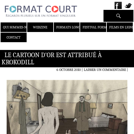
Recherche
ALLER AU CONTENU
QUI SOMMES-NOUS ?
WEBZINE
FORMATS LONGS
FESTIVAL FORMAT COURT
FILMS EN LIGNE
CONTACT
LE CARTOON D’OR EST ATTRIBUÉ À
KROKODILL
6 OCTOBRE 2010
LAISSER UN COMMENTAIRE
|