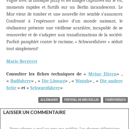
vague avec la musique jazzy et les images capturées sur le vif,
moments rapides et furtifs sur un Berlin incandescent. Le
Mur vient de tomber et une nouvelle ère semble s’annoncer.
Confronté à l’espérance naïve d’un monde naissant, le
réalisateur présente une vieillesse acariâtre, incapable de se
renouveler et de s’adapter aux transformations de la société.
Parfait pamphlet contre le racisme, « Schwarsfahrer » séduit
tout simplement!
Marie Bergeret
Consulter les fiches techniques de «
Meine Eltern
« ,
«
Radfahrer
« , «
Die Lösung
« , «
Wagah
« , «
Die andere
Seite
» et «
Schwarzfahrer
«
ALLEMAGNE
FESTIVAL DE BRUXELLES
VIDÉOTHÈQUE
LAISSER UN COMMENTAIRE
Votre adresse e-mail ne sera pas publiée.
Les champs obligatoires