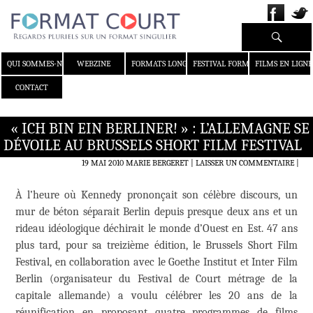
Recherche
ALLER AU CONTENU
QUI SOMMES-NOUS ?
WEBZINE
FORMATS LONGS
FESTIVAL FORMAT COURT
FILMS EN LIGNE
CONTACT
« ICH BIN EIN BERLINER! » : L’ALLEMAGNE SE
DÉVOILE AU BRUSSELS SHORT FILM FESTIVAL
19 MAI 2010
MARIE BERGERET
LAISSER UN COMMENTAIRE
|
À l’heure où Kennedy prononçait son célèbre discours, un
mur de béton séparait Berlin depuis presque deux ans et un
rideau idéologique déchirait le monde d’Ouest en Est. 47 ans
plus tard, pour sa treizième édition, le Brussels Short Film
Festival, en collaboration avec le Goethe Institut et Inter Film
Berlin (organisateur du Festival de Court métrage de la
capitale allemande) a voulu célébrer les 20 ans de la
réunification en proposant quatre programmes de films