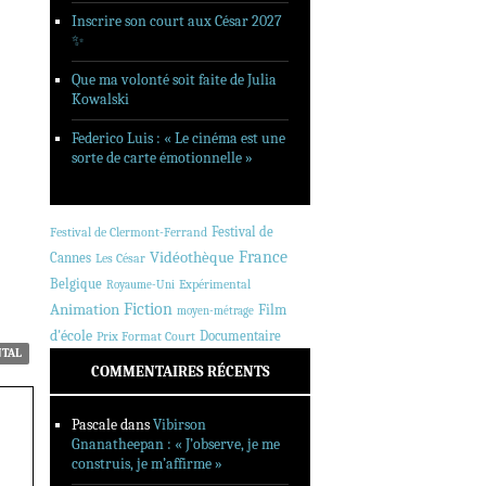
Inscrire son court aux César 2027
✨
Que ma volonté soit faite de Julia
Kowalski
Federico Luis : « Le cinéma est une
sorte de carte émotionnelle »
Festival de
Festival de Clermont-Ferrand
France
Vidéothèque
Cannes
Les César
Belgique
Expérimental
Royaume-Uni
Animation
Fiction
Film
moyen-métrage
d'école
Documentaire
Prix Format Court
NTAL
COMMENTAIRES RÉCENTS
Pascale
dans
Vibirson
Gnanatheepan : « J’observe, je me
construis, je m’affirme »