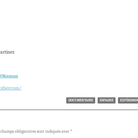
artínez
o Oksman
other.com/
DOCUMENTAIRE
ESPAGNE
EXPÉRIME
 champs obligatoires sont indiqués avec
*