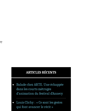
INTERVIEWS
REPORTAGES
SORTIES DVD
FORMATS LONGS
FESTIVAL FORMAT COURT
re
FILMS EN LIGNE
CONTACT
ARTICLES RÉCENTS
Balade chez ARTE. Une échappée
dans les courts métrages
d’animation du festival d’Annecy
Louis Clichy : « Ce sont les gestes
qui font avancer le récit »