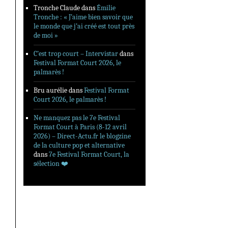
Tronche Claude
dans
Émilie
Tronche : « J’aime bien savoir que
le monde que j’ai créé est tout près
de moi »
C’est trop court – Intervistar
dans
Festival Format Court 2026, le
palmarès !
Bru aurélie
dans
Festival Format
Court 2026, le palmarès !
Ne manquez pas le 7e Festival
Format Court à Paris (8-12 avril
2026) – Direct-Actu.fr le blogzine
de la culture pop et alternative
dans
7e Festival Format Court, la
sélection ❤️‍