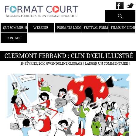
Recherche
ALLER AU CONTENU
QUI SOMMES-NOUS ?
WEBZINE
FORMATS LONGS
FESTIVAL FORMAT COURT
FILMS EN LIGNE
CONTACT
CLERMONT-FERRAND : CLIN D’ŒIL ILLUSTRÉ
19 FÉVRIER 2010
GWENDOLINE CLOSSAIS
LAISSER UN COMMENTAIRE
|