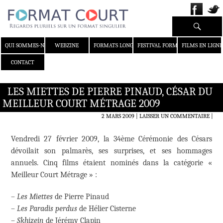
Recherche
ALLER AU CONTENU
QUI SOMMES-NOUS ?
WEBZINE
FORMATS LONGS
FESTIVAL FORMAT COURT
FILMS EN LIGNE
CONTACT
LES MIETTES DE PIERRE PINAUD, CÉSAR DU
MEILLEUR COURT MÉTRAGE 2009
2 MARS 2009
LAISSER UN COMMENTAIRE
|
Vendredi 27 février 2009, la 34ème Cérémonie des Césars
dévoilait son palmarès, ses surprises, et ses hommages
annuels. Cinq films étaient nominés dans la catégorie «
Meilleur Court Métrage » :
–
Les Miettes
de Pierre Pinaud
–
Les Paradis perdus
de Hélier Cisterne
–
Skhizein
de Jérémy Clapin