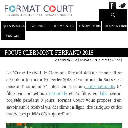
Recherche
ALLER AU CONTENU
QUI SOMMES-NOUS ?
WEBZINE
FORMATS LONGS
FESTIVAL FORMAT COURT
FILMS EN LIGNE
CONTACT
FOCUS CLERMONT-FERRAND 2018
2 FÉVRIER 2018
LAISSER UN COMMENTAIRE
|
Le 40ème Festival de Clermont-Ferrand débute ce soir. Il se
déroulera jusqu’au 10 février 2018. Cette année, la Suisse est
mise à l’honneur. 74 films en sélection
internationale
, 54
films en compétition
nationale
et 25 films en
labo
seront
projetés pendant 9 jours. Format Court vous propose d’en
savoir sur le festival via des films en ligne, des critiques et des
interviews publiés dès aujourd’hui.