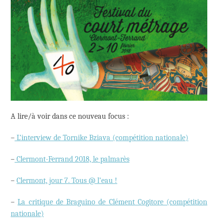
A lire/à voir dans ce nouveau focus :
–
L’interview de Tornike Bziava (compétition nationale)
–
Clermont-Ferrand 2018, le palmarès
–
Clermont, jour 7. Tous @ l’eau !
–
La critique de Braguino de Clément Cogitore (compétition
nationale)