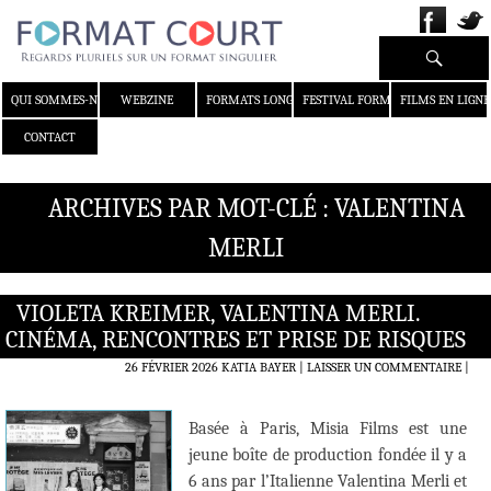
Recherche
ALLER AU CONTENU
QUI SOMMES-NOUS ?
WEBZINE
FORMATS LONGS
FESTIVAL FORMAT COURT
FILMS EN LIGNE
CONTACT
ARCHIVES PAR MOT-CLÉ : VALENTINA
MERLI
VIOLETA KREIMER, VALENTINA MERLI.
CINÉMA, RENCONTRES ET PRISE DE RISQUES
26 FÉVRIER 2026
KATIA BAYER
LAISSER UN COMMENTAIRE
|
Basée à Paris, Misia Films est une
jeune boîte de production fondée il y a
6 ans par l’Italienne Valentina Merli et