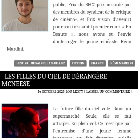
public, Prix du SFCC-prix accordé par
des membres du syndicat de la critique
de cinéma-, et Prix vision d’avenir)
pour son très subtil premier court « En
Beauté », nous avons eu l’envie
d’interroger le jeune cinéaste Rémi
Mardini.
FESTIVAL DE SAINT-JEAN-DE-LUZ
FICTION
FRANCE
RÉMI MARDINI
LES FILLES DU CIEL DE BÉRANGÈRE
MCNEESE
14 OCTOBRE 2025
LOU LEOTY
LAISSER UN COMMENTAIRE
|
La future fille du ciel vole. Dans un
supermarché. Seule, elle se fait
attraper. En plein vol. Ce n’est que par
l’entremise d’une jeune femme