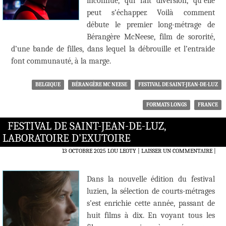
inconnue, qui fait diversion, qu’elle
peut s’échapper. Voilà comment
débute le premier long-métrage de
Bérangère McNeese, film de sororité,
d’une bande de filles, dans lequel la débrouille et l’entraide
font communauté, à la marge.
BELGIQUE
BÉRANGÈRE MC NEESE
FESTIVAL DE SAINT-JEAN-DE-LUZ
FORMATS LONGS
FRANCE
FESTIVAL DE SAINT-JEAN-DE-LUZ,
LABORATOIRE D’EXUTOIRE
13 OCTOBRE 2025
LOU LEOTY
LAISSER UN COMMENTAIRE
|
Dans la nouvelle édition du festival
luzien, la sélection de courts-métrages
s’est enrichie cette année, passant de
huit films à dix. En voyant tous les