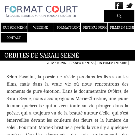
Recherche
ALLER AU CONTENU
QUI SOMMES-NOUS ?
WEBZINE
FORMATS LONGS
FESTIVAL FORMAT COURT
FILMS EN LIGNE
CONTACT
ORBITES DE SARAH SEENÉ
20 MARS 2025
BIANCA DANTAS
UN COMMENTAIRE
|
Selon Pasolini, la poésie ne réside pas dans les livres ou les
films, mais dans la vraie vie où nous rencontrons des
moments de pure émotion. Dans le documentaire
Orbites
, de
Sarah Seené, nous accompagnons Marie-Christine, une jeune
femme quebecoise qui a vécu toute sa vie plongée dans la
poésie, qui a toujours vu de la beauté autour d’elle, qui s’est
émerveillée devant les couleurs des fleurs et la lumière du
soleil. Pourtant, Marie-Christine a perdu la vue il y a quelques
années. Capable désormais de voir uniquement des