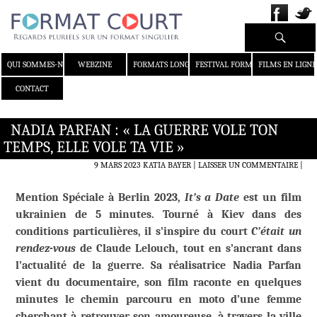
Recherche
ALLER AU CONTENU
QUI SOMMES-NOUS ?
WEBZINE
FORMATS LONGS
FESTIVAL FORMAT COURT
FILMS EN LIGNE
CONTACT
NADIA PARFAN : « LA GUERRE VOLE TON
TEMPS, ELLE VOLE TA VIE »
9 MARS 2023
KATIA BAYER
LAISSER UN COMMENTAIRE
|
Mention Spéciale à Berlin 2023,
It’s a Date
est un film
ukrainien de 5 minutes. Tourné à Kiev dans des
conditions particulières, il s’inspire du court
C’était un
rendez-vous
de Claude Lelouch, tout en s’ancrant dans
l’actualité de la guerre. Sa réalisatrice Nadia Parfan
vient du documentaire, son film raconte en quelques
minutes le chemin parcouru en moto d’une femme
cherchant à retrouver son amoureuse, à travers la ville