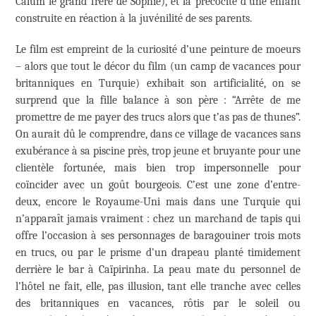
Calum le grand frère de Sophie), et la précocité d’une enfant
construite en réaction à la juvénilité de ses parents.
Le film est empreint de la curiosité d’une peinture de moeurs
– alors que tout le décor du film (un camp de vacances pour
britanniques en Turquie) exhibait son artificialité, on se
surprend que la fille balance à son père : “Arrête de me
promettre de me payer des trucs alors que t’as pas de thunes”.
On aurait dû le comprendre, dans ce village de vacances sans
exubérance à sa piscine près, trop jeune et bruyante pour une
clientèle fortunée, mais bien trop impersonnelle pour
coïncider avec un goût bourgeois. C’est une zone d’entre-
deux, encore le Royaume-Uni mais dans une Turquie qui
n’apparaît jamais vraiment : chez un marchand de tapis qui
offre l’occasion à ses personnages de baragouiner trois mots
en trucs, ou par le prisme d’un drapeau planté timidement
derrière le bar à Caïpirinha. La peau mate du personnel de
l’hôtel ne fait, elle, pas illusion, tant elle tranche avec celles
des britanniques en vacances, rôtis par le soleil ou