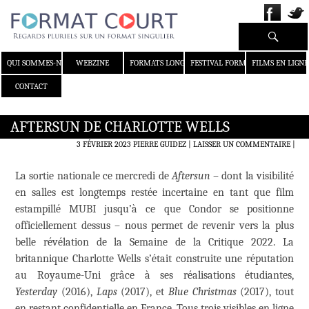
Recherche
ALLER AU CONTENU
QUI SOMMES-NOUS ?
WEBZINE
FORMATS LONGS
FESTIVAL FORMAT COURT
FILMS EN LIGNE
CONTACT
AFTERSUN DE CHARLOTTE WELLS
3 FÉVRIER 2023
PIERRE GUIDEZ
LAISSER UN COMMENTAIRE
|
La sortie nationale ce mercredi de
Aftersun
– dont la visibilité
en salles est longtemps restée incertaine en tant que film
estampillé MUBI jusqu’à ce que Condor se positionne
officiellement dessus – nous permet de revenir vers la plus
belle révélation de la Semaine de la Critique 2022. La
britannique Charlotte Wells s’était construite une réputation
au Royaume-Uni grâce à ses réalisations étudiantes,
Yesterday
(2016),
Laps
(2017), et
Blue Christmas
(2017), tout
en restant confidentielle en France. Tous trois visibles en ligne