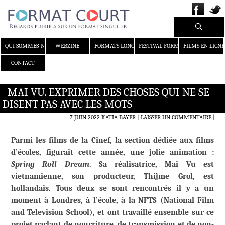
Recherche
ALLER AU CONTENU
QUI SOMMES-NOUS ?
WEBZINE
FORMATS LONGS
FESTIVAL FORMAT COURT
FILMS EN LIGNE
CONTACT
MAI VU. EXPRIMER DES CHOSES QUI NE SE
DISENT PAS AVEC LES MOTS
7 JUIN 2022
KATIA BAYER
LAISSER UN COMMENTAIRE
|
Parmi les films de la Cinef, la section dédiée aux films
d’écoles, figurait cette année, une jolie animation :
Spring Roll Dream
. Sa réalisatrice, Mai Vu est
vietnamienne, son producteur, Thijme Grol, est
hollandais. Tous deux se sont rencontrés il y a un
moment à Londres, à l’école, à la NFTS (National Film
and Television School), et ont travaillé ensemble sur ce
projet parlant de nourriture, de transmission et de non-