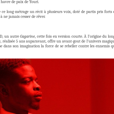
 havre de paix de Youri.
ce long-métrage un récit à plusieurs voix, doté de partis pris forts 
à ne jamais cesser de rêver.
VD, un autre
Gagarine
, cette fois en version courte. À l’origine du lon
e, réalisée 5 ans auparavant, offre un avant-gout de l’univers magiq
se dans son imagination la force de se rebeller contre les ennemis q