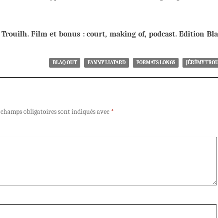
Trouilh. Film et bonus : court, making of, podcast.
Edition Bl
BLAQ OUT
FANNY LIATARD
FORMATS LONGS
JÉRÉMY TRO
 champs obligatoires sont indiqués avec
*