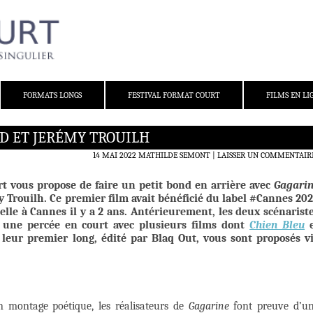
FORMATS LONGS
FESTIVAL FORMAT COURT
FILMS EN LI
D ET JERÉMY TROUILH
14 MAI 2022
MATHILDE SEMONT
LAISSER UN COMMENTAIR
t vous propose de faire un petit bond en arrière avec
Gagari
my Trouilh. Ce premier film avait bénéficié du label #Cannes 20
cielle à Cannes il y a 2 ans. Antérieurement, les deux scénarist
it une percée en court avec plusieurs films dont
Chien Bleu
e
leur premier long,
édité par Blaq Out, vous sont proposés v
un montage poétique, les réalisateurs de
Gagarine
font preuve d’u