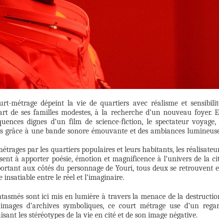
rt-métrage dépeint la vie de quartiers avec réalisme et sensibilit
rt de ses familles modestes, à la recherche d’un nouveau foyer. 
uences dignes d’un film de science-fiction, le spectateur voyage,
oiles grâce à une bande sonore émouvante et des ambiances lumineus
étrages par les quartiers populaires et leurs habitants, les réalisateu
sent à apporter poésie, émotion et magnificence à l’univers de la ci
portant aux côtés du personnage de Youri, tous deux se retrouvent 
insatiable entre le réel et l’imaginaire.
ntasmés sont ici mis en lumière à travers la menace de la destructio
 images d’archives symboliques, ce court métrage use d’un rega
isant les stéréotypes de la vie en cité et de son image négative.