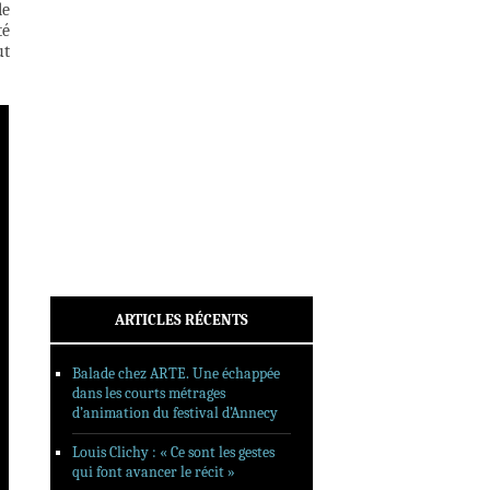
le
INTERVIEWS
té
REPORTAGES
ut
SORTIES DVD
FORMATS LONGS
FESTIVAL FORMAT COURT
FILMS EN LIGNE
CONTACT
ARTICLES RÉCENTS
Balade chez ARTE. Une échappée
dans les courts métrages
d’animation du festival d’Annecy
Louis Clichy : « Ce sont les gestes
qui font avancer le récit »