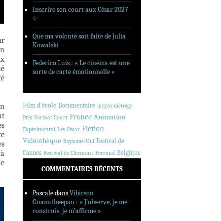
Inscrire son court aux César 2027
✨
Que ma volonté soit faite de Julia
ur
Kowalski
on
ux
Federico Luis : « Le cinéma est une
ué
sorte de carte émotionnelle »
té
Film d'école
Documentaire
en
moyen-métrage
ut
France
Animation
Prix Format Court
es
Fiction
Expérimental
Les César
te
Vidéothèque
Festival de
Royaume-Uni
es
 à
Cannes
Belgique
Festival de Clermont-Ferrand
ue
COMMENTAIRES RÉCENTS
Pascale
dans
Vibirson
Gnanatheepan : « J’observe, je me
construis, je m’affirme »