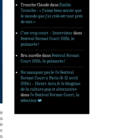
Tronche Claude
dans
Émilie
Tronche : « J’aime bien savoir que
le monde que j’ai créé est tout près
de moi »
C’est trop court – Intervistar
dans
Festival Format Court 2026, le
palmarès !
Bru aurélie
dans
Festival Format
Court 2026, le palmarès !
Ne manquez pas le 7e Festival
Format Court à Paris (8-12 avril
2026) – Direct-Actu.fr le blogzine
de la culture pop et alternative
dans
7e Festival Format Court, la
sélection ❤️‍
le
lm
le
ec
en