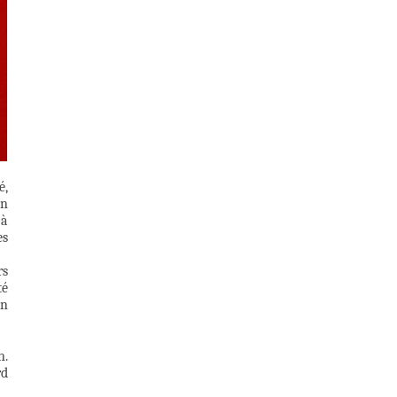
é,
En
 à
es
rs
té
en
n.
rd