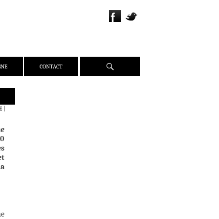
Recherche
GNE
CONTACT
QUI SOMMES-NOUS ?
E
|
PRÉSENTATION
ne
ÉQUIPE
20
PRESSE
es
t
PARTENAIRES
ia
WEBZINE
ACTUALITÉS
CRITIQUES
DOSSIERS
ne