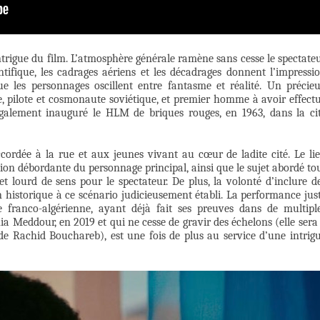
intrigue du film. L’atmosphère générale ramène sans cesse le spectate
tifique, les cadrages aériens et les décadrages donnent l’impressi
 les personnages oscillent entre fantasme et réalité. Un précie
, pilote et cosmonaute soviétique, et premier homme à avoir effect
également inauguré le HLM de briques rouges, en 1963, dans la ci
ordée à la rue et aux jeunes vivant au cœur de ladite cité. Le li
tion débordante du personnage principal, ainsi que le sujet abordé to
 et lourd de sens pour le spectateur. De plus, la volonté d’inclure d
 historique à ce scénario judicieusement établi. La performance jus
 franco-algérienne, ayant déjà fait ses preuves dans de multipl
ia Meddour, en 2019 et qui ne cesse de gravir des échelons (elle sera
e Rachid Bouchareb), est une fois de plus au service d’une intrig