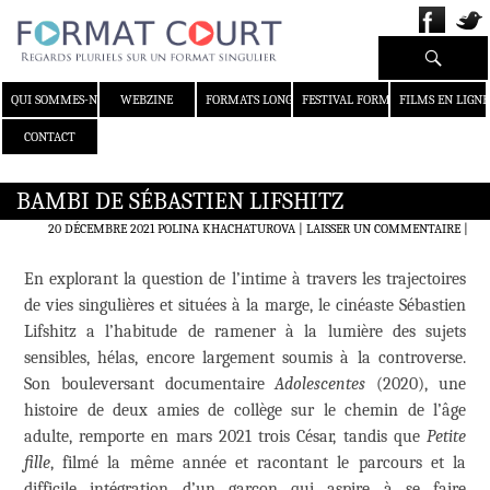
Recherche
ALLER AU CONTENU
QUI SOMMES-NOUS ?
WEBZINE
FORMATS LONGS
FESTIVAL FORMAT COURT
FILMS EN LIGNE
CONTACT
BAMBI DE SÉBASTIEN LIFSHITZ
20 DÉCEMBRE 2021
POLINA KHACHATUROVA
LAISSER UN COMMENTAIRE
|
En explorant la question de l’intime à travers les trajectoires
de vies singulières et situées à la marge, le cinéaste Sébastien
Lifshitz a l’habitude de ramener à la lumière des sujets
sensibles, hélas, encore largement soumis à la controverse.
Son bouleversant documentaire
Adolescentes
(2020), une
histoire de deux amies de collège sur le chemin de l’âge
adulte, remporte en mars 2021 trois César, tandis que
Petite
fille
, filmé la même année et racontant le parcours et la
difficile intégration d’un garçon qui aspire à se faire