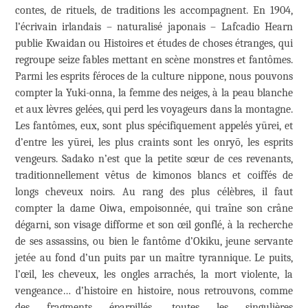
contes, de rituels, de traditions les accompagnent. En 1904,
l’écrivain irlandais – naturalisé japonais – Lafcadio Hearn
publie Kwaidan ou Histoires et études de choses étranges, qui
regroupe seize fables mettant en scène monstres et fantômes.
Parmi les esprits féroces de la culture nippone, nous pouvons
compter la Yuki-onna, la femme des neiges, à la peau blanche
et aux lèvres gelées, qui perd les voyageurs dans la montagne.
Les fantômes, eux, sont plus spécifiquement appelés yūrei, et
d’entre les yūrei, les plus craints sont les onryō, les esprits
vengeurs. Sadako n’est que la petite sœur de ces revenants,
traditionnellement vêtus de kimonos blancs et coiffés de
longs cheveux noirs. Au rang des plus célèbres, il faut
compter la dame Oiwa, empoisonnée, qui traîne son crâne
dégarni, son visage difforme et son œil gonflé, à la recherche
de ses assassins, ou bien le fantôme d’Okiku, jeune servante
jetée au fond d’un puits par un maître tyrannique. Le puits,
l’œil, les cheveux, les ongles arrachés, la mort violente, la
vengeance… d’histoire en histoire, nous retrouvons, comme
des fragments éparpillés, toutes les singulières