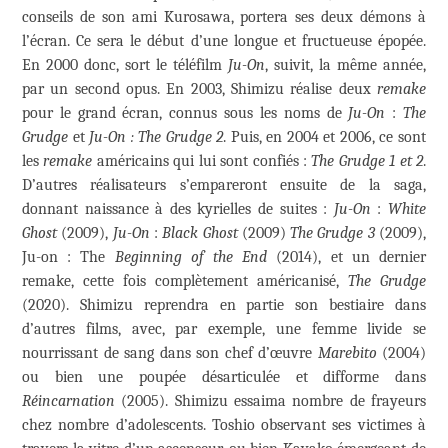
conseils de son ami Kurosawa, portera ses deux démons à
l’écran. Ce sera le début d’une longue et fructueuse épopée.
En 2000 donc, sort le téléfilm
Ju-On
, suivit, la même année,
par un second opus. En 2003, Shimizu réalise deux
remake
pour le grand écran, connus sous les noms de
Ju-On
:
The
Grudge
et
Ju-On : The Grudge 2
. Puis, en 2004 et 2006, ce sont
les
remake
américains qui lui sont confiés :
The Grudge 1 et 2
.
D’autres réalisateurs s’empareront ensuite de la saga,
donnant naissance à des kyrielles de suites :
Ju-On
:
White
Ghost
(2009),
Ju-On
:
Black Ghost
(2009)
The Grudge 3
(2009),
Ju-on : The
Beginning of the End
(2014), et un dernier
remake, cette fois complètement américanisé,
The Grudge
(2020). Shimizu reprendra en partie son bestiaire dans
d’autres films, avec, par exemple, une femme livide se
nourrissant de sang dans son chef d’œuvre
Marebito
(2004)
ou bien une poupée désarticulée et difforme dans
Réincarnation
(2005). Shimizu essaima nombre de frayeurs
chez nombre d’adolescents. Toshio observant ses victimes à