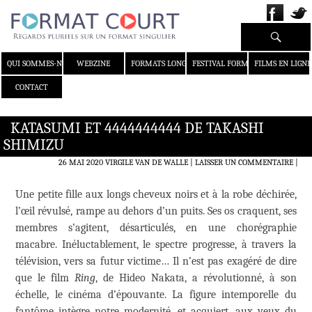
Recherche
ALLER AU CONTENU
QUI SOMMES-NOUS ?
WEBZINE
FORMATS LONGS
FESTIVAL FORMAT COURT
FILMS EN LIGNE
CONTACT
KATASUMI ET 4444444444 DE TAKASHI
SHIMIZU
26 MAI 2020
VIRGILE VAN DE WALLE
LAISSER UN COMMENTAIRE
|
Une petite fille aux longs cheveux noirs et à la robe déchirée,
l’œil révulsé, rampe au dehors d’un puits. Ses os craquent, ses
membres s’agitent, désarticulés, en une chorégraphie
macabre. Inéluctablement, le spectre progresse, à travers la
télévision, vers sa futur victime… Il n’est pas exagéré de dire
que le film
Ring
, de Hideo Nakata, a révolutionné, à son
échelle, le cinéma d’épouvante. La figure intemporelle du
fantôme intègre notre modernité, et acquiert, aux yeux du