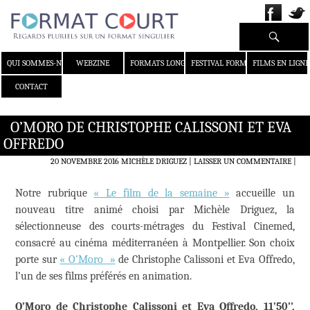
Recherche
ALLER AU CONTENU
QUI SOMMES-NOUS ?
WEBZINE
FORMATS LONGS
FESTIVAL FORMAT COURT
FILMS EN LIGNE
CONTACT
O’MORO DE CHRISTOPHE CALISSONI ET EVA
OFFREDO
20 NOVEMBRE 2016
MICHÈLE DRIGUEZ
LAISSER UN COMMENTAIRE
|
Notre rubrique
« Le film de la semaine »
accueille un
nouveau titre animé choisi par Michèle Driguez, la
sélectionneuse des courts-métrages du Festival Cinemed,
consacré au cinéma méditerranéen à Montpellier. Son choix
porte sur
« O’Moro »
de Christophe Calissoni et Eva Offredo,
l’un de ses films préférés en animation.
O’Moro de Christophe Calissoni et Eva Offredo, 11’50’’,