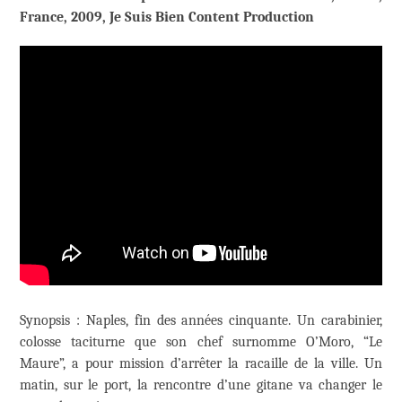
France, 2009, Je Suis Bien Content Production
Synopsis : Naples, fin des années cinquante. Un carabinier,
colosse taciturne que son chef surnomme O’Moro, “Le
Maure”, a pour mission d’arrêter la racaille de la ville. Un
matin, sur le port, la rencontre d’une gitane va changer le