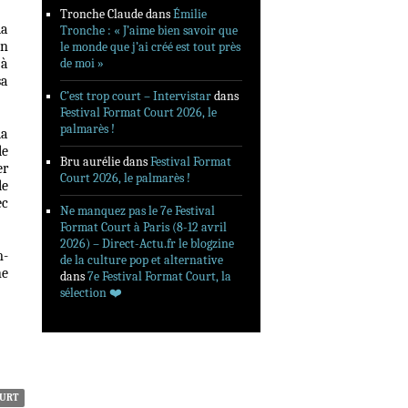
Tronche Claude
dans
Émilie
la
Tronche : « J’aime bien savoir que
un
le monde que j’ai créé est tout près
 à
de moi »
sa
C’est trop court – Intervistar
dans
Festival Format Court 2026, le
palmarès !
la
le
Bru aurélie
dans
Festival Format
er
Court 2026, le palmarès !
le
ec
Ne manquez pas le 7e Festival
Format Court à Paris (8-12 avril
2026) – Direct-Actu.fr le blogzine
m-
de la culture pop et alternative
ne
dans
7e Festival Format Court, la
sélection ❤️‍
OURT