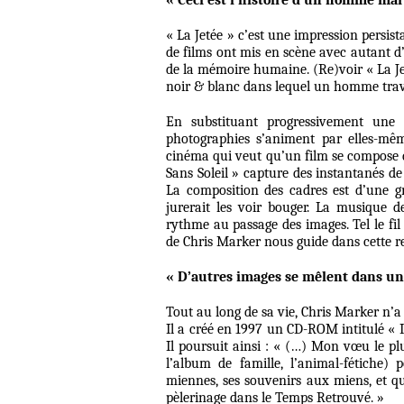
« Ceci est l’histoire d’un homme ma
« La Jetée » c’est une impression persist
de films ont mis en scène avec autant 
de la mémoire humaine. (Re)voir « La J
noir & blanc dans lequel un homme traver
En substituant progressivement une 
photographies s’animent par elles-mêm
cinéma qui veut qu’un film se compose d
Sans Soleil » capture des instantanés d
La composition des cadres est d’une gr
jurerait les voir bouger. La musique 
rythme au passage des images. Tel le fil
de Chris Marker nous guide dans cette r
« D’autres images se mêlent dans un
Tout au long de sa vie, Chris Marker n’a
Il a créé en 1997 un CD-ROM intitulé «
Il poursuit ainsi : « (…) Mon vœu le plus
l’album de famille, l’animal-fétiche) 
miennes, ses souvenirs aux miens, et q
pèlerinage dans le Temps Retrouvé. »