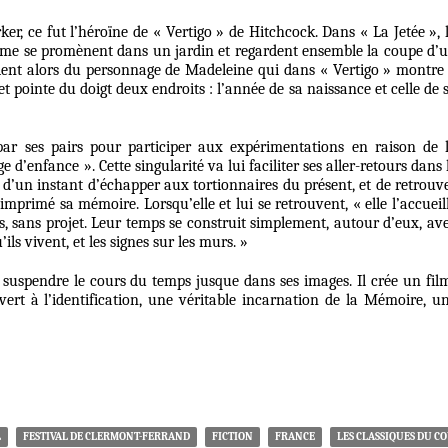
r, ce fut l’héroïne de « Vertigo » de Hitchcock. Dans « La Jetée », 
femme se promènent dans un jardin et regardent ensemble la coupe d’
vient alors du personnage de Madeleine qui dans « Vertigo » montre
 pointe du doigt deux endroits : l’année de sa naissance et celle de 
par ses pairs pour participer aux expérimentations en raison de 
 d’enfance ». Cette singularité va lui faciliter ses aller-retours dans 
e d’un instant d’échapper aux tortionnaires du présent, et de retrouv
mprimé sa mémoire. Lorsqu’elle et lui se retrouvent, « elle l’accueil
s, sans projet. Leur temps se construit simplement, autour d’eux, av
ls vivent, et les signes sur les murs. »
e suspendre le cours du temps jusque dans ses images. Il crée un fil
ert à l’identification, une véritable incarnation de la Mémoire, u
L
FESTIVAL DE CLERMONT-FERRAND
FICTION
FRANCE
LES CLASSIQUES DU C