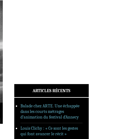
INTERVIEWS
REPORTAGES
SORTIES DVD
FORMATS LONGS
FESTIVAL FORMAT COURT
FILMS EN LIGNE
CONTACT
ARTICLES RÉCENTS
Balade chez ARTE. Une échappée
dans les courts métrages
d’animation du festival d’Annecy
Louis Clichy : « Ce sont les gestes
qui font avancer le récit »