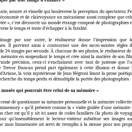
rqué par une image d’enfance »
ante, sonore et visuelle qui bouleverse la perception du spectateur. P
d’économie et de clairvoyance un mécanisme aussi complexe que cel
etée », c’est découvrir un monde étrange composé de photographies 
se le temps et tente d’échapper à la fatalité.
image par une autre, le réalisateur donne l’impression que l
es. Il parvient ainsi à contourner une des sacro-saintes règles 
e 24 images par seconde. À chacune de ses photos, le réalisateur de
e mémoire en suspendant le temps et crée ainsi la matière de son fil
ande précision, ceux-ci s’enchaînent avec tant de justesse que l’
de Trevor Duncan prend part également à cette illusion et donne 
 d’Ariane, la voix mystérieuse de Jean Négroni lisant la prose poétiq
echerche du temps perdu et démultiplie la portée des photographies.
 musée qui pourrait être celui de sa mémoire »
 cessé de questionner sa mémoire personnelle et la mémoire collectiv
 Immemory » qu’il présente comme la « visite guidée d’une mémoire 
 cher est qu’il y ait ici assez de codes familiers (la photo de voyag
pour qu’insensiblement le lecteur-visiteur substitue ses images a
ue mon Immémoire ait servi de tremplin à la sienne pour son prop