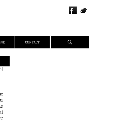
Recherche
GNE
CONTACT
QUI SOMMES-NOUS ?
E
|
PRÉSENTATION
ÉQUIPE
PRESSE
et
du
PARTENAIRES
de
WEBZINE
ui
ée
ACTUALITÉS
CRITIQUES
DOSSIERS