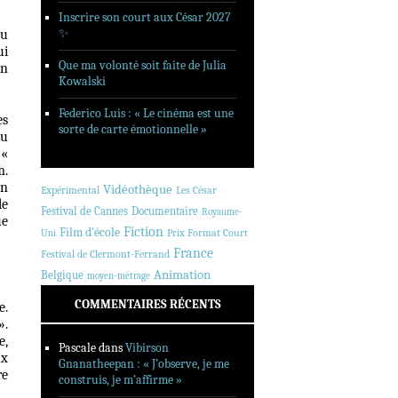
Inscrire son court aux César 2027
✨
eu
ui
Que ma volonté soit faite de Julia
en
Kowalski
Federico Luis : « Le cinéma est une
es
sorte de carte émotionnelle »
du
 «
m.
on
Vidéothèque
Expérimental
Les César
le
Festival de Cannes
Documentaire
Royaume-
ue
Fiction
Film d'école
Prix Format Court
Uni
France
Festival de Clermont-Ferrand
Animation
Belgique
moyen-métrage
COMMENTAIRES RÉCENTS
e.
».
e,
Pascale
dans
Vibirson
ux
Gnanatheepan : « J’observe, je me
re
construis, je m’affirme »