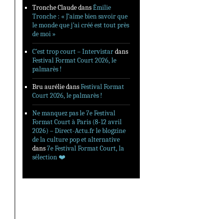
Tronche Claude
dans
Émilie
Tronche : « J’aime bien savoir que
le monde que j’ai créé est tout près
de moi »
C’est trop court – Intervistar
dans
Festival Format Court 2026, le
palmarès !
Bru aurélie
dans
Festival Format
Court 2026, le palmarès !
Ne manquez pas le 7e Festival
Format Court à Paris (8-12 avril
2026) – Direct-Actu.fr le blogzine
de la culture pop et alternative
dans
7e Festival Format Court, la
sélection ❤️‍