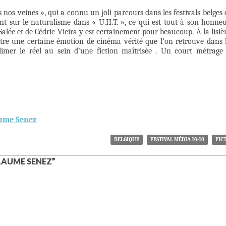
nos veines », qui a connu un joli parcours dans les festivals belges 
nt sur le naturalisme dans « U.H.T. », ce qui est tout à son honneu
 Salée et de Cédric Vieira y est certainement pour beaucoup. À la lisiè
ttre une certaine émotion de cinéma vérité que l’on retrouve dans 
imer le réel au sein d’une fiction maîtrisée . Un court métrage
aume Senez
BELGIQUE
FESTIVAL MÉDIA 10-10
FIC
LAUME SENEZ”