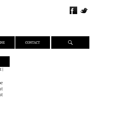
Recherche
GNE
CONTACT
QUI SOMMES-NOUS ?
E
|
PRÉSENTATION
pe
ÉQUIPE
nt
PRESSE
st
PARTENAIRES
WEBZINE
ACTUALITÉS
CRITIQUES
DOSSIERS