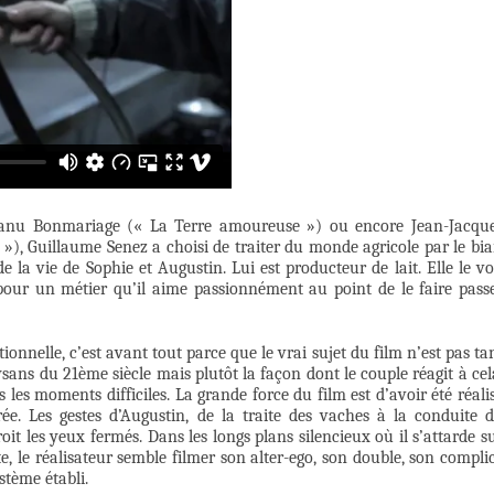
Manu Bonmariage (« La Terre amoureuse ») ou encore Jean-Jacqu
 »), Guillaume Senez a choisi de traiter du monde agricole par le bia
la vie de Sophie et Augustin. Lui est producteur de lait. Elle le vo
pour un métier qu’il aime passionnément au point de le faire pass
ionnelle, c’est avant tout parce que le vrai sujet du film n’est pas ta
ysans du 21ème siècle mais plutôt la façon dont le couple réagit à cel
les moments difficiles. La grande force du film est d’avoir été réali
e. Les gestes d’Augustin, de la traite des vaches à la conduite 
roit les yeux fermés. Dans les longs plans silencieux où il s’attarde s
e, le réalisateur semble filmer son alter-ego, son double, son compli
stème établi.