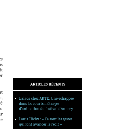
INTERVIEWS
REPORTAGES
SORTIES DVD
FORMATS LONGS
FESTIVAL FORMAT COURT
FILMS EN LIGNE
es
CONTACT
is
it
er
ARTICLES RÉCENTS
nt
a,
Balade chez ARTE. Une échappée
sé
dans les courts métrages
du
d’animation du festival d’Annecy
ur
Louis Clichy : « Ce sont les gestes
ce
qui font avancer le récit »