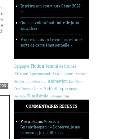
Inscrire son court aux César 2027
et
✨
r.
re
Que ma volonté soit faite de Julia
le
Kowalski
 à
Federico Luis : « Le cinéma est une
sorte de carte émotionnelle »
Fiction
Belgique
Festival de Cannes
France
Documentaire
Expérimental
Festival
Animation
de Clermont-Ferrand
Les César
TION
Vidéothèque
Prix Format Court
moyen-
Film d'école
métrage
Royaume-Uni
COMMENTAIRES RÉCENTS
Pascale
dans
Vibirson
Gnanatheepan : « J’observe, je me
construis, je m’affirme »